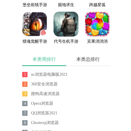
堡垒前线手游
掘地求生
跨越星弧
猎魂觉醒手游
代号生机手游
宾果消消消
本类周排行
本类总排行
1
uc浏览器电脑版2021
2
360安全浏览器
3
搜狗高速浏览器
4
Opera浏览器
5
QQ浏览器2021
6
Ghostexp浏览器