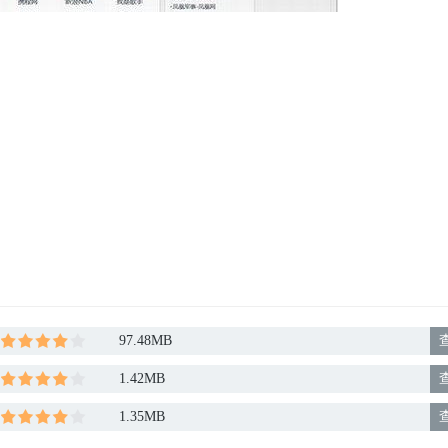
97.48MB
1.42MB
1.35MB