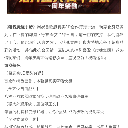
《
猎魂觉醒手游
》网易首款超真实3D合作狩猎手游，玩家化身游骑
兵，在巨兽的肆虐下守护着艾兰特王国，这一切的支持，我们都铭
记于心。值此周年庆典之际，《猎魂觉醒》官方特地准备了超多精
彩的活动，并借此机会回馈一直以来支持和喜爱《猎魂觉醒》的热
情玩家们。周年庆典可谓精彩纷呈，盛况空前！祝猎运常在。
游戏特色
【超真实3D团队狩猎】
百余种特色巨兽，体验超真实狩猎快感
【全方位自由战斗】
八种不同武器随意切换，你的战斗风格由你做主
【强大外观系统，颜值即正义】
华丽的礼装和变形武器，让你的战斗成为极致的视觉享受
【沉浸式游戏世界】
与NPC培养好感，捕捉战马，制作美食，探寻秘宝，感受人生百态