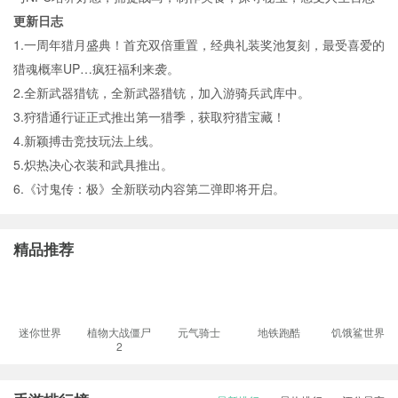
更新日志
1.一周年猎月盛典！首充双倍重置，经典礼装奖池复刻，最受喜爱的
猎魂概率UP…疯狂福利来袭。
2.全新武器猎铳，全新武器猎铳，加入游骑兵武库中。
3.狩猎通行证正式推出第一猎季，获取狩猎宝藏！
4.新颖搏击竞技玩法上线。
5.炽热决心衣装和武具推出。
6.《讨鬼传：极》全新联动内容第二弹即将开启。
精品推荐
迷你世界
植物大战僵尸
元气骑士
地铁跑酷
饥饿鲨世界
2