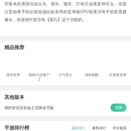
些基本的表情比如点头、摇头、微笑、打哈欠或者是伸舌头，但是
注意如果手机比较低端比如采用的是单核CPU或者没有手机前置摄
像头，在游戏中是没有【面孔】这个功能的。
精品推荐
迷你世界
植物大战僵尸
元气骑士
地铁跑酷
饥饿鲨世界
2
其他版本
我的安吉拉化妆之无限金币版
查看
手游排行榜
最新排行
最热排行
评分最高