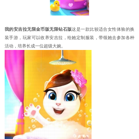
我的安吉拉无限金币版无限钻石版
这是一款比较适合女性体验的换
装手游，玩家可以收养安吉拉，给她定制服装，带领她去参加各种
活动，培养长成一位超级大婉。