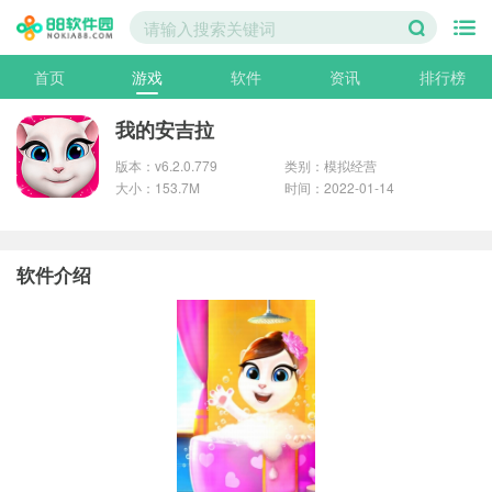
首页
游戏
软件
资讯
排行榜
我的安吉拉
版本：v6.2.0.779
类别：模拟经营
大小：153.7M
时间：2022-01-14
软件介绍