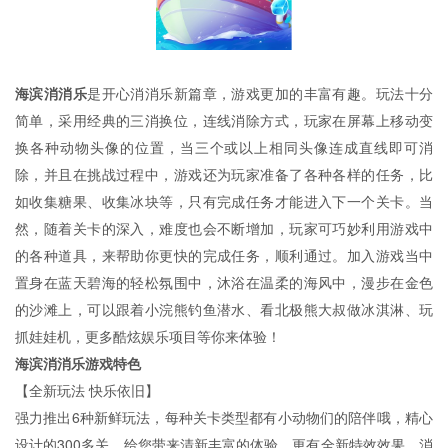
海滨消消乐
是开心消消乐新篇章，游戏更加的丰富有趣。玩法十分
简单，采用经典的三消换位，连线消除方式，玩家在屏幕上移动变
换各种动物头像的位置，当三个或以上相同头像连成直线即可消
除，并且在挑战过程中，游戏还为玩家准备了各种各样的任务，比
如收集糖果、收集冰块等，只有完成任务才能进入下一个关卡。当
然，随着关卡的深入，难度也会不断增加，玩家可巧妙利用游戏中
的各种道具，来帮助你更快的完成任务，顺利通过。加入游戏当中
置身在蓝天碧海的轻松氛围中，沐浴在温柔的海风中，漫步在金色
的沙滩上，可以跟着小浣熊钓鱼潜水、看北极熊大叔做冰淇淋、玩
抓娃娃机，更多酷炫娱乐项目等你来体验！
海滨消消乐
游戏特色
【全新玩法 快乐依旧】
强力推出6种新鲜玩法，每种关卡类型都有小动物们的陪伴哦，精心
设计的300多关，给您带来清新丰富的体验，更有全新特效效果，消