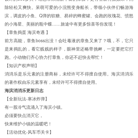
除轻松又爽快。呆萌可爱的小浣熊变身船长，带领小伙伴们畅游海
滨，调皮的小鱼、Q弹的软糖、易碎的蜂蜜罐、会跑的玫瑰花、愤怒
的小海星、美丽的瓶中蝶……旅途中有更多惊喜等你发现！
【章鱼捣蛋 海滨奇遇 】
前方高能，章鱼boss出没！会吐毒液的章鱼又来了？哦，不，它只
是来捣乱的，看它贱贱的样子，眼神里还略带挑衅，一定要把它打
跑。小动物们齐心协力打章鱼，你还不赶快去帮忙！
【知识产权声明】
消消乐是乐元素的注册商标，未经许可不得擅自使用。海滨消消乐
的著作权由乐元素享有，未经许可不得擅自使用。
海滨消消乐
更新日志
【全新玩法-寒冰炸弹】
有一股冷气流涌入了海滨小镇。
必须要快点消灭它，
快来维护小镇的温暖吧！
【活动优化-风车币关卡】