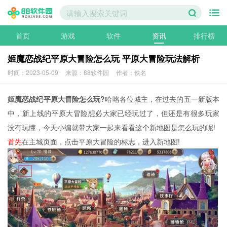
首页
游戏
软件
资讯
排行榜
姬魔恋战纪平原大冒险怎么玩 平原大冒险玩法解析
时间：2023-05-09
来源：88软件园
作者：佚名
姬魔恋战纪平原大冒险怎么玩?
哈咯各位城主，在过去的五一新版本
中，新上线的平原大冒险想必大家已经玩过了，但还是有很多玩家
没有玩懂，今天小编就带大家一起来看看这个新地图是怎么玩的呢!
首先
在主城页面，点击平原大冒险的标志，进入新地图!