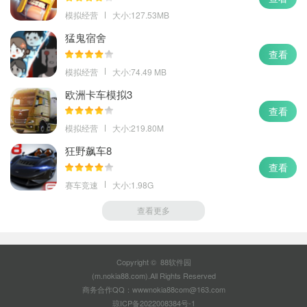
模拟经营
大小:127.53MB
猛鬼宿舍
查看
模拟经营
大小:74.49 MB
欧洲卡车模拟3
查看
模拟经营
大小:219.80M
狂野飙车8
查看
赛车竞速
大小:1.98G
查看更多
Copyright © 88软件园
(m.nokia88.com).All Rights Reserved
商务合作QQ：wwwnokia88com@163.com
琼ICP备2022008384号-1