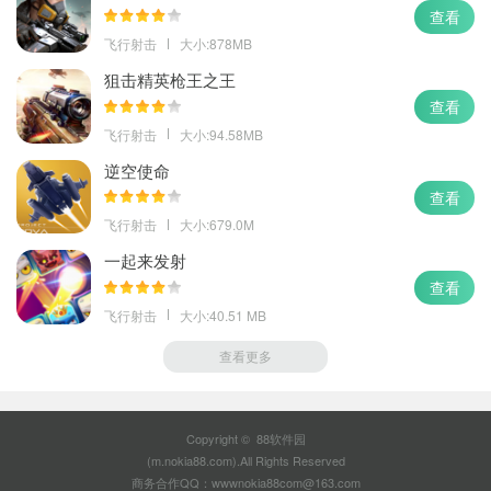
查看
飞行射击
大小:878MB
狙击精英枪王之王
查看
飞行射击
大小:94.58MB
逆空使命
查看
飞行射击
大小:679.0M
一起来发射
查看
飞行射击
大小:40.51 MB
查看更多
Copyright © 88软件园
(m.nokia88.com).All Rights Reserved
商务合作QQ：wwwnokia88com@163.com