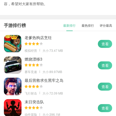
容，希望对大家有所帮助。
手游排行榜
最新排行
最热排行
评分最高
老爹热狗店烹饪
查看
模拟经营
大小:73.47 MB
燃烧漂移3
查看
赛车竞速
大小:89.97MB
最后营救求生黑牢之岛
查看
飞行射击
大小:72.09 MB
末日突击队
查看
动作冒险
大小:396.1M