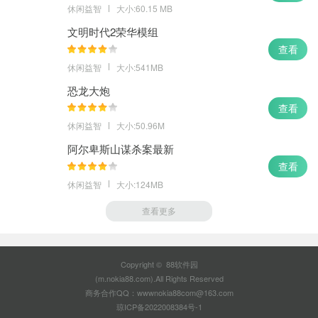
休闲益智
大小:60.15 MB
文明时代2荣华模组
查看
休闲益智
大小:541MB
恐龙大炮
查看
休闲益智
大小:50.96M
阿尔卑斯山谋杀案最新
查看
休闲益智
大小:124MB
查看更多
Copyright © 88软件园
(m.nokia88.com).All Rights Reserved
商务合作QQ：wwwnokia88com@163.com
琼ICP备2022008384号-1