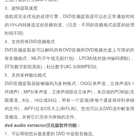
3、超快提取速度
借助其完全优化的处理引擎，DVD音频提取器可以在正常播放时间
的10%内转换选定的音频轨道。(注意：不同的音频格式设置的处理
时间不同)
4、支持所有DVD音频格式
DVD音频提取器可以解码所有DVD音频和DVD视频光盘上可用的所
有音频格式：MLP(子午线无损打包)，LPCM(线性脉冲编码调制)，
DTS(数字影院系统)，杜比数字(AC-3)和MPEG2。
5、支持多种输出格式
DVD音频提取器能够编码为多种格式：OGG(单声道，立体声或5.1
环绕声)，MP3(单声道，立体声或联合立体声)，未压缩的PCM波(无
限通道，8位，16位或24位，带有一个选项)将每个通道保存到单独
的文件)，AIFF(仅在OS X上)和FLAC。您也可以从DVD流中解复用
音频流，并将它们另存为单独的文件。
dvd audio extractor汉化版
软件功能：
1、可以帮助您从最喜爱的 DVD 中提取音频流。