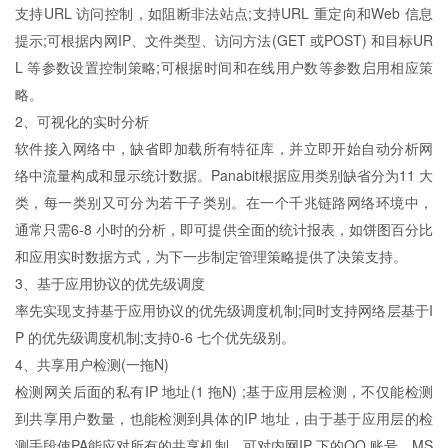
支持URL 访问控制，如阻断非法站点;支持URL 重定向和Web 信息
提示;可根据内网IP、文件类型、访问方法(GET 或POST) 和目标UR
L 等参数设置控制策略;可根据时间和在线用户数等参数启用相应策
略。
2、可视化的实时分析
软件接入网络中，缺省即加载所有特征库，并立即开始自动分析网
络中流量构成和显示统计数据。Panabit根据应用类别缺省分为11 大
类，每一类别又可分为若干子类别。在一个千兆链路网络环境中，
通常只需6-8 小时的分析，即可提供全面的统计报表，如饼图百分比
和应用实时数据方式，为下一步制定管理策略提供了决策支持。
3、基于应用协议的优先级调度
率先实现支持基于应用协议的优先级调度机制;同时支持网络层基于I
P 的优先级调度机制;支持0-6 七个优先级别。
4、共享用户检测(一拖N)
检测网关后面的私有IP 地址(1 拖N) ;基于应用层检测，不仅能检测
到共享用户数量，也能检测到具体的IP 地址，由于基于应用层的检
测手段使PA能应对所有的共享机制。可对内网IP 下的QQ 账号、MS