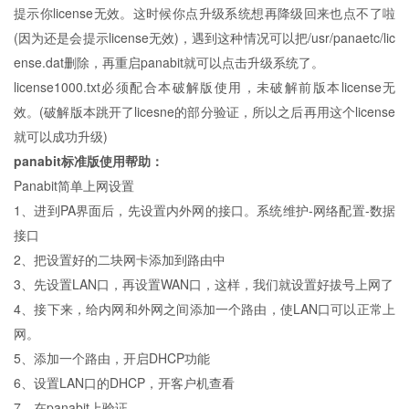
提示你license无效。这时候你点升级系统想再降级回来也点不了啦
(因为还是会提示license无效)，遇到这种情况可以把/usr/panaetc/lic
ense.dat删除，再重启panabit就可以点击升级系统了。
license1000.txt必须配合本破解版使用，未破解前版本license无
效。(破解版本跳开了licesne的部分验证，所以之后再用这个license
就可以成功升级)
panabit标准版
使用帮助：
Panabit简单上网设置
1、进到PA界面后，先设置内外网的接口。系统维护-网络配置-数据
接口
2、把设置好的二块网卡添加到路由中
3、先设置LAN口，再设置WAN口，这样，我们就设置好拔号上网了
4、接下来，给内网和外网之间添加一个路由，使LAN口可以正常上
网。
5、添加一个路由，开启DHCP功能
6、设置LAN口的DHCP，开客户机查看
7、在panabit上验证