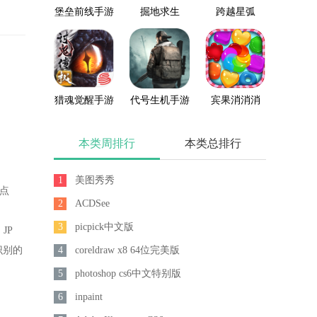
堡垒前线手游
掘地求生
跨越星弧
猎魂觉醒手游
代号生机手游
宾果消消消
本类周排行
本类总排行
1
美图秀秀
，点
2
ACDSee
3
picpick中文版
JP
识别的
4
coreldraw x8 64位完美版
5
photoshop cs6中文特别版
6
inpaint