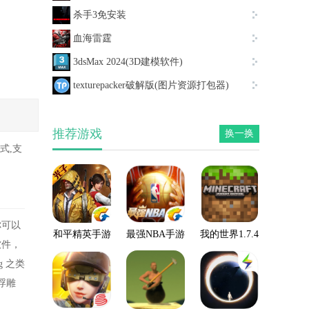
杀手3免安装
血海雷霆
3dsMax 2024(3D建模软件)
texturepacker破解版(图片资源打包器)
推荐游戏
换一换
式,支
你可以
和平精英手游
最强NBA手游
我的世界1.7.4
软件，
手机版
 之类
浮雕