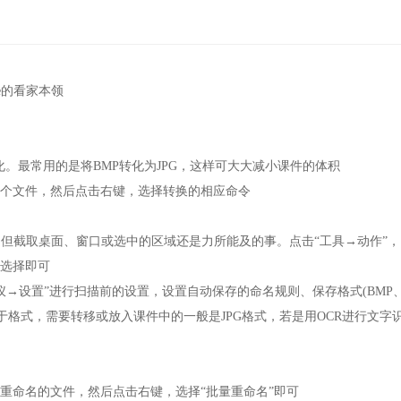
e的看家本领
意转化。最常用的是将BMP转化为JPG，这样可大大减小课件的体积
选多个文件，然后点击右键，选择转换的相应命令
么专业，但截取桌面、窗口或选中的区域还是力所能及的事。点击“工具→动作”
要选择即可
→设置”进行扫描前的设置，设置自动保存的命名规则、保存格式(BMP、
于格式，需要转移或放入课件中的一般是JPG格式，若是用OCR进行文字
需要重命名的文件，然后点击右键，选择“批量重命名”即可