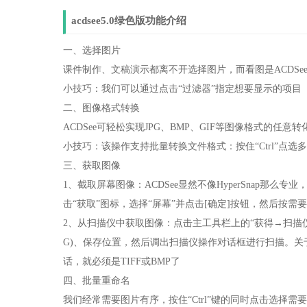
acdsee5.0绿色版功能介绍
一、选择图片
课件制作、文稿演示都离不开选择图片，而看图是ACDSe
小技巧：我们可以通过点击“过滤器”指定想要显示的项目
二、图像格式转换
ACDSee可轻松实现JPG、BMP、GIF等图像格式的任
小技巧：该操作支持批量转换文件格式：按住“Ctrl”点
三、获取图像
1、截取屏幕图像：ACDSee显然不像HyperSnap那
击“获取”图标，选择“屏幕”并点击[确定]按钮，然后按需
2、从扫描仪中获取图像：点击主工具栏上的“获得→扫描仪
G)、保存位置，然后调出扫描仪操作对话框进行扫描。关
话，就必须是TIFF或BMP了
四、批量重命名
我们经常需要图片有序，按住“Ctrl”键的同时点击选择