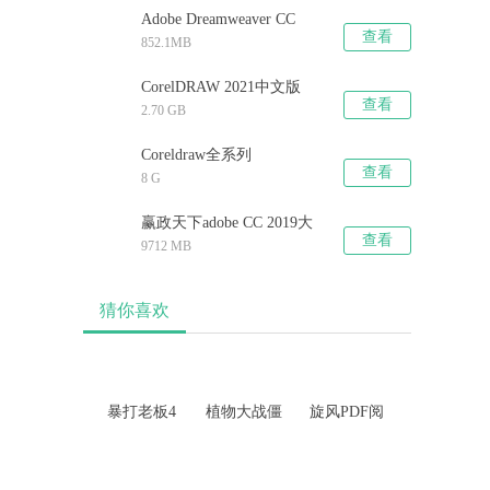
Adobe Dreamweaver CC
查看
852.1MB
2019
CorelDRAW 2021中文版
查看
2.70 GB
Coreldraw全系列
查看
8 G
赢政天下adobe CC 2019大
查看
9712 MB
师版
猜你喜欢
暴打老板4
植物大战僵
旋风PDF阅
尸2天空之
读器
城