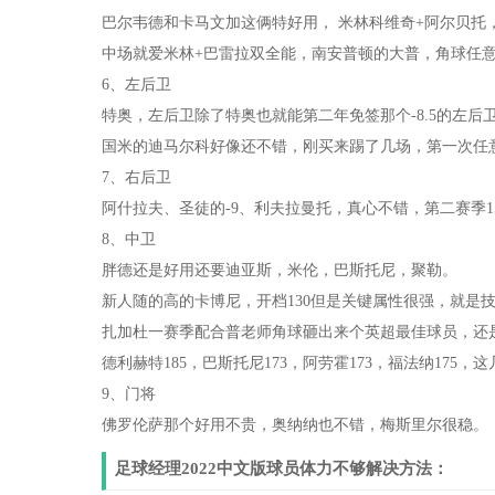
巴尔韦德和卡马文加这俩特好用， 米林科维奇+阿尔贝托
中场就爱米林+巴雷拉双全能，南安普顿的大普，角球任意球
6、左后卫
特奥，左后卫除了特奥也就能第二年免签那个-8.5的左后卫
国米的迪马尔科好像还不错，刚买来踢了几场，第一次任
7、右后卫
阿什拉夫、圣徒的-9、利夫拉曼托，真心不错，第二赛季15
8、中卫
胖德还是好用还要迪亚斯，米伦，巴斯托尼，聚勒。
新人随的高的卡博尼，开档130但是关键属性很强，就是
扎加杜一赛季配合普老师角球砸出来个英超最佳球员，还
德利赫特185，巴斯托尼173，阿劳霍173，福法纳175，
9、门将
佛罗伦萨那个好用不贵，奥纳纳也不错，梅斯里尔很稳。
足球经理2022中文版球员体力不够解决方法：