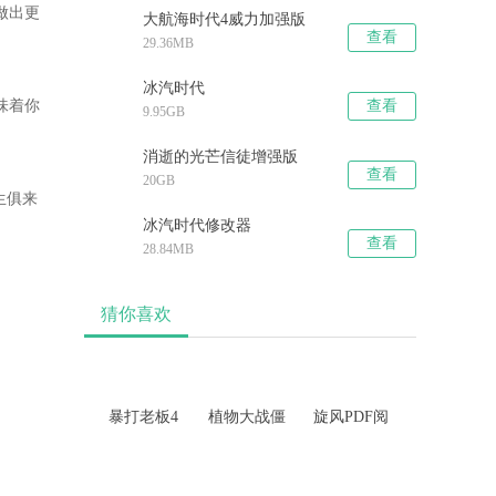
做出更
大航海时代4威力加强版
查看
29.36MB
HD四十项修改器
冰汽时代
味着你
查看
9.95GB
消逝的光芒信徒增强版
查看
20GB
生俱来
冰汽时代修改器
查看
28.84MB
猜你喜欢
暴打老板4
植物大战僵
旋风PDF阅
尸2天空之
读器
城