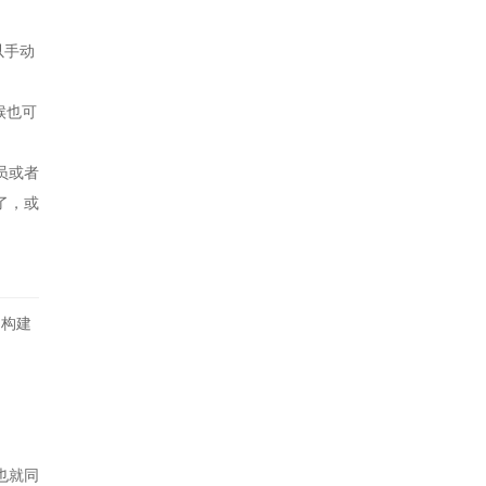
以手动
候也可
员或者
了，或
，构建
也就同