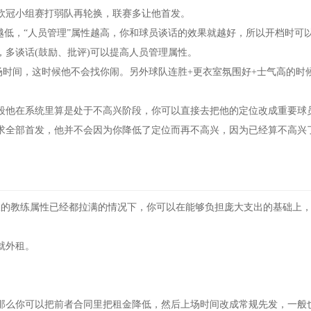
欧冠小组赛打弱队再轮换，联赛多让他首发。
越低，“人员管理”属性越高，你和球员谈话的效果就越好，所以开档时可
多谈话(鼓励、批评)可以提高人员管理属性。
场时间，这时候他不会找你闹。另外球队连胜+更衣室氛围好+士气高的时
段他在系统里算是处于不高兴阶段，你可以直接去把他的定位改成重要球
求全部首发，他并不会因为你降低了定位而再不高兴，因为已经算不高兴
队的教练属性已经都拉满的情况下，你可以在能够负担庞大支出的基础上
。
就外租。
那么你可以把前者合同里把租金降低，然后上场时间改成常规先发，一般