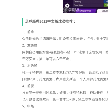
足球经理2022中文版球员推荐：
1、前锋
众所周知哈兰德姆巴佩，听说弗拉霍维奇，卢卡，谢十克
2、左边锋
内切自己用的姆皇/穆夏拉都不错，PS 法蒂什么垃圾啊，练
千万买来，第二年可以六千五出。
3、右边锋
推一个特林康，第二赛季就157PA异常好用，甚至抢了姆
阿德耶米，扎尼奥洛，库卢塞夫斯基，个人用得扎尼奥洛好
4、前腰
只在第一赛季用过库鸟，好用，还有特林康，狼队开裆，
也可以尝试奥尔莫，第一赛季15+10，第二赛季助攻多10场
5、中场