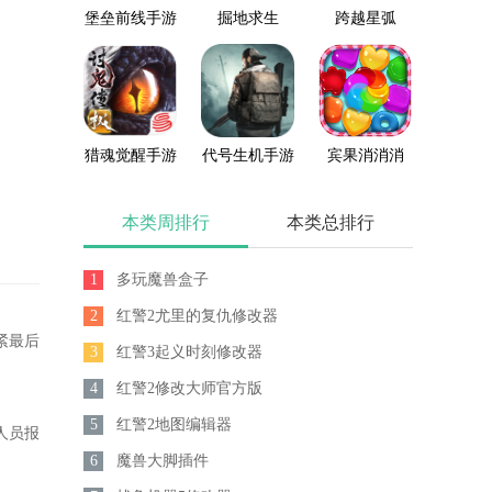
堡垒前线手游
掘地求生
跨越星弧
猎魂觉醒手游
代号生机手游
宾果消消消
本类周排行
本类总排行
1
多玩魔兽盒子
2
红警2尤里的复仇修改器
紧最后
3
红警3起义时刻修改器
4
红警2修改大师官方版
5
红警2地图编辑器
人员报
6
魔兽大脚插件