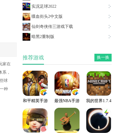
实况足球2022
喋血街头2中文版
仙剑奇侠传三游戏下载
暗黑2重制版
推荐游戏
换一换
玩家在
体系，
些球
一种
和平精英手游
最强NBA手游
我的世界1.7.4
手机版