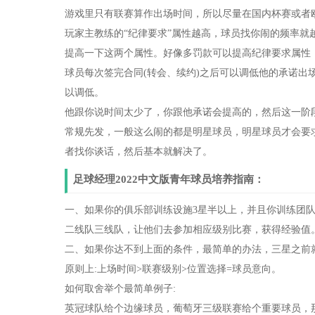
游戏里只有联赛算作出场时间，所以尽量在国内杯赛或者
玩家主教练的“纪律要求”属性越高，球员找你闹的频率就
提高一下这两个属性。好像多罚款可以提高纪律要求属性，
球员每次签完合同(转会、续约)之后可以调低他的承诺出
以调低。
他跟你说时间太少了，你跟他承诺会提高的，然后这一阶
常规先发，一般这么闹的都是明星球员，明星球员才会要
者找你谈话，然后基本就解决了。
足球经理2022中文版青年球员培养指南：
一、如果你的俱乐部训练设施3星半以上，并且你训练团
二线队三线队，让他们去参加相应级别比赛，获得经验值
二、如果你达不到上面的条件，最简单的办法，三星之前
原则上:上场时间>联赛级别>位置选择=球员意向。
如何取舍举个最简单例子:
英冠球队给个边缘球员，葡萄牙三级联赛给个重要球员，