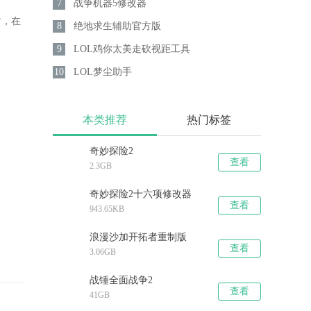
7
战争机器5修改器
时，在
8
绝地求生辅助官方版
9
LOL鸡你太美走砍视距工具
10
LOL梦尘助手
本类推荐
热门标签
奇妙探险2
查看
2.3GB
奇妙探险2十六项修改器
查看
943.65KB
浪漫沙加开拓者重制版
查看
3.06GB
战锤全面战争2
查看
41GB