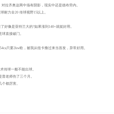
，对拉齐奥这两中场有阴影，现实中还是德布劳内。
耐力全20 传球视野15以上。
了好像是亚特兰大的?如果涨到140+就挺好用。
意球直接破门。
4ca只要2kw欧，被我从纽卡撸过来当首发，异常好用。
技术传球一般不能出球。
是普老师伤了三个月。
这几个都厉害。