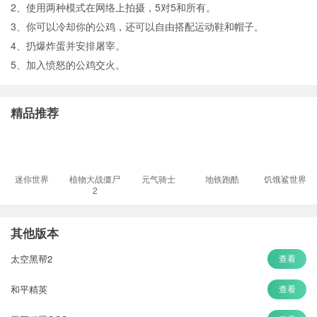
2、使用两种模式在网络上拍摄，5对5和所有。
3、你可以冷却你的公鸡，还可以自由搭配运动鞋和帽子。
4、扔爆炸蛋并安排屠宰。
5、加入愤怒的公鸡交火。
精品推荐
迷你世界
植物大战僵尸
元气骑士
地铁跑酷
饥饿鲨世界
2
其他版本
太空黑帮2
查看
和平精英
查看