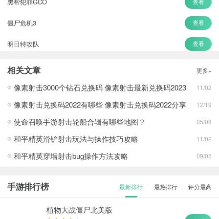
黑帮犯罪GCO
查看
僵尸危机3
查看
明日特攻队
查看
全境危机
查看
相关文章
更多+
狙击行动代号猎鹰
查看
像素射击3000个钻石兑换码 像素射击最新兑换码2023
11/02
像素射击兑换码2022有哪些 像素射击兑换码2022分享
12/19
使命召唤手游射击轮船合辑有哪些地图？
05/08
和平精英滑铲射击玩法与操作技巧攻略
11/02
和平精英穿墙射击bug操作方法攻略
09/05
手游排行榜
最新排行
最热排行
评分最高
植物大战僵尸北美版