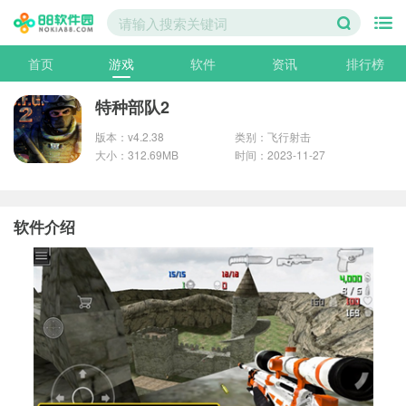
首页
游戏
软件
资讯
排行榜
特种部队2
版本：v4.2.38
类别：飞行射击
大小：312.69MB
时间：2023-11-27
软件介绍