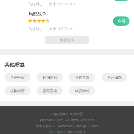
飞行射击
大小:153.79 MB
局部战争
查看
飞行射击
大小:107.73 M
查看更多
其他标签
角色扮演
休闲益智
动作冒险
音乐游戏
模拟经营
赛车竞速
体育游戏
Copyright © 88软件园
(m.nokia88.com).All Rights Reserved
商务合作QQ：wwwnokia88com@163.com
琼ICP备2022008384号-1