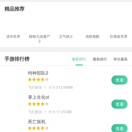
精品推荐
迷你世界
植物大战僵尸
元气骑士
地铁跑酷
饥饿鲨世界
2
手游排行榜
最新排行
最热排行
评分最高
特种部队2
查看
飞行射击
大小:312.69MB
掌上生化ol
查看
飞行射击
大小:11.25 MB
死亡扳机
查看