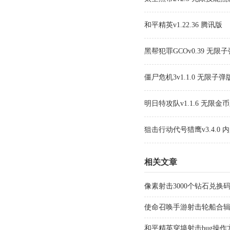
和平精英v1.22.36 腾讯版
黑帮犯罪GCOv0.39 无限
僵尸危机3v1.1.0 无限子弹
明日特攻队v1.1.6 无限金
狙击行动代号猎鹰v3.4.0 
相关文章
像素射击3000个钻石兑换码
使命召唤手游射击轮船合
和平精英穿墙射击bug操作