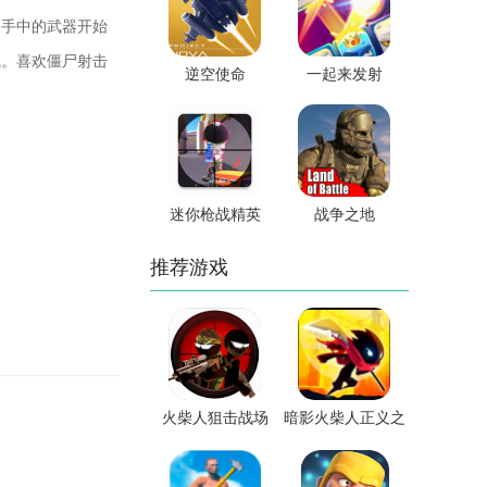
起手中的武器开始
线。喜欢僵尸射击
逆空使命
一起来发射
迷你枪战精英
战争之地
推荐游戏
火柴人狙击战场
暗影火柴人正义之
战