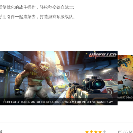
反复优化的战斗操作，轻松秒变铁血战士;
呼朋引伴一起虐菜去，打造游戏顶级战队。
版
85.85 M