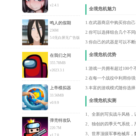
v2.4.1
全境危机魅力
1.在武器商店中购买你自
鸣人的假期
236M
2.你可以选择组合几个不
5.0无白屏无广告版
3.你自己的武器是可以不
全境危机优势
在我们之间
355.78MB
1.游戏一共拥有超过10
v2023.3.1
2.在每一个战役中利用你
上帝模拟器
3.丰富的游戏模式随你选
33.56MB
全境危机实测
v0.9.9
1、全新的写实战斗风格，
弹壳特攻队
2、独创的四季天气系统，
220.7M
3、世界顶级军事枪械库，
v1.7.0