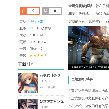
全境危机破解版
一款在手
0
0
和丧尸进行战斗，游戏的
类型：
飞行射击
游戏的玩家可以来本站下载
版本：v2.1.16 破解版
大小：450.96 M
更新：2023-10-04
语言：简体中文
等级：
下载排行
调教女仆游戏
全境危机特色
532 MB
v6.5.5最新版
1.在游戏中高纹理反射表
2.全境危机中文版拥有者
奴隶少女希尔薇
3.在游戏中游戏的所有的
89 MB