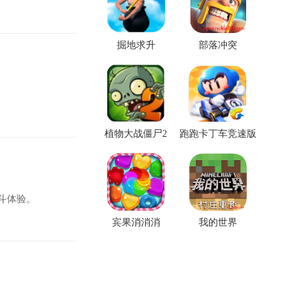
掘地求升
部落冲突
植物大战僵尸2
跑跑卡丁车竞速版
斗体验。
宾果消消消
我的世界