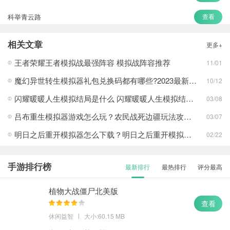
科举青云路
查看
长生劫
查看
相关文章
更多+
荒岛的王
查看
王者荣耀王者模拟战最强阵容 模拟战阵容推荐
11/01
魔幻异世转生模拟器礼包兑换码都有哪些?2023最新礼包兑换码一览
10/12
闪耀暖暖人生模拟结局是什么 闪耀暖暖人生模拟结局攻略
03/08
吕布重生模拟器游戏怎么玩？农民战死边疆玩法攻略介绍一览
03/07
明日之后重开模拟器怎么下载？明日之后重开模拟器怎么玩？
02/22
手游排行榜
最新排行
最热排行
评分最高
植物大战僵尸北美版
查看
休闲益智
大小:60.15 MB