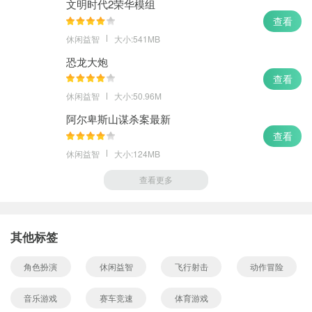
文明时代2荣华模组
查看
休闲益智
大小:541MB
恐龙大炮
查看
休闲益智
大小:50.96M
阿尔卑斯山谋杀案最新
查看
休闲益智
大小:124MB
查看更多
其他标签
角色扮演
休闲益智
飞行射击
动作冒险
音乐游戏
赛车竞速
体育游戏