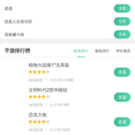
星遇
查看
扭蛋人生俱乐部
查看
老板赚大钱
查看
舌尖上的小镇
查看
手游排行榜
最新排行
最热排行
评分最高
逻辑箱子
查看
植物大战僵尸北美版
查看
休闲益智
大小:60.15 MB
文明时代2荣华模组
查看
休闲益智
大小:541MB
恐龙大炮
查看
休闲益智
大小:50.96M