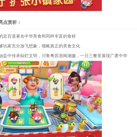
亮点赏析：
菜系的近百道著名中华美食和同样丰富的食材
足够玩家充分放飞想象，领略真正的美食文化
米油盐中传承灿烂文明，川鲁粤苏浙闽湘徽，一日三餐里展现广袤中华