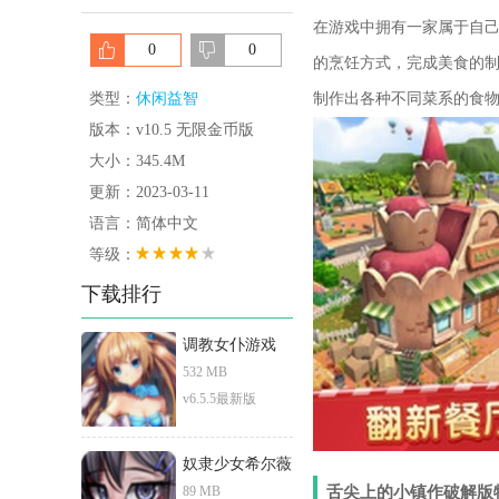
在游戏中拥有一家属于自己
0
0
的烹饪方式，完成美食的
类型：
休闲益智
制作出各种不同菜系的食物
版本：v10.5 无限金币版
大小：345.4M
更新：2023-03-11
语言：简体中文
等级：
下载排行
调教女仆游戏
532 MB
v6.5.5最新版
奴隶少女希尔薇
89 MB
舌尖上的小镇作破解版