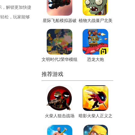
示，解锁更加快捷
手轻松，玩家能够
星际飞船模拟器破
植物大战僵尸北美
解版
版
文明时代2荣华模组
恐龙大炮
推荐游戏
火柴人狙击战场
暗影火柴人正义之
战