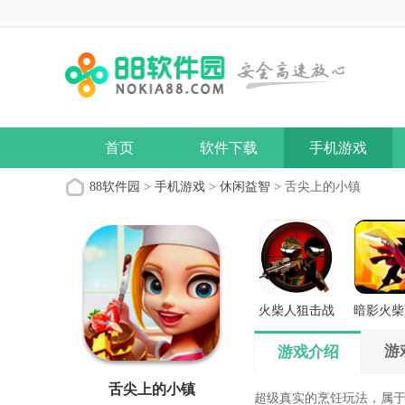
首页
软件下载
手机游戏
88软件园
>
手机游戏
>
休闲益智
> 舌尖上的小镇
火柴人狙击战
暗影火柴
场
义之
游
游戏介绍
舌尖上的小镇
超级真实的烹饪玩法，属于