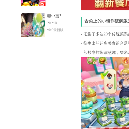
妻中蜜3
舌尖上的小镇作破解版
20 MB
v0.9最新版
- 汇集了多达20个传统
- 衍生出的超多美食组合
- 煎炒烹炸焖溜熬炖，柴