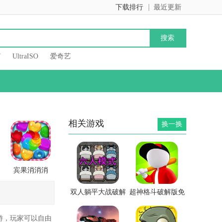
下载排行
最近更新
7
UltraISO
爱奇艺
相关游戏
换一换
宾果消消消
双人躺平大战破解
超神格斗破解版免
版
广告版
游，玩家可以自由