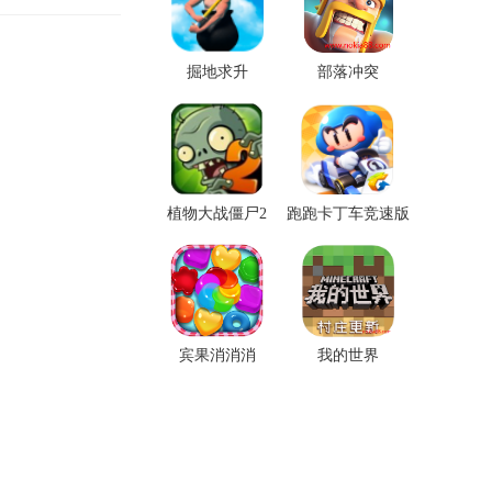
掘地求升
部落冲突
植物大战僵尸2
跑跑卡丁车竞速版
宾果消消消
我的世界