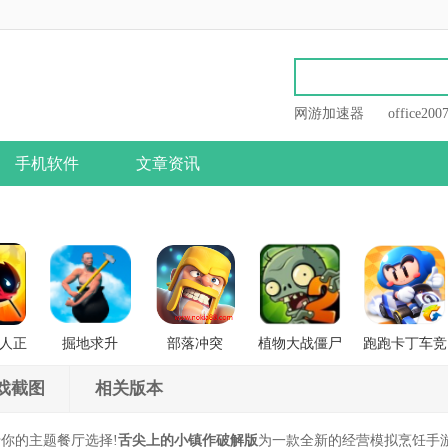
网游加速器
office200
手机软件
文章资讯
人正
掘地求升
部落冲突
植物大战僵尸
跑跑卡丁车竞
战
2
速版
戏截图
相关版本
你的主题餐厅选择!
舌尖上的小镇作破解版
为一款全新的经营模拟烹饪手