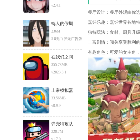
v2.4.1
餐厅设计：餐厅外观由你选
烹饪乐趣：烹饪世界各地特
鸣人的假期
236M
独特玩法：食材、厨具升级
5.0无白屏无广告版
丰富剧情：闯关享受胜利的
有趣角色：可爱的女主角
在我们之间
355.78MB
v2023.3.1
上帝模拟器
33.56MB
v0.9.9
弹壳特攻队
220.7M
v1.7.0