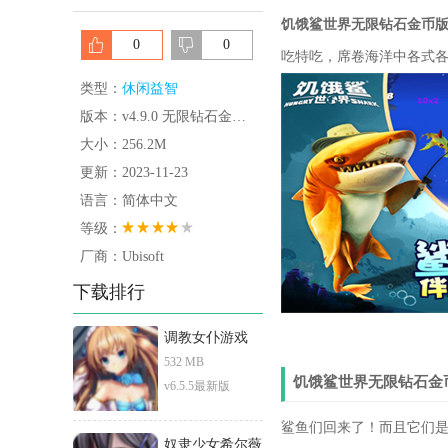
饥饿鲨世界无限钻石金币
0
0
吃特吃，席卷海洋中各式
类型：
休闲益智
版本：v4.9.0 无限钻石金币版
大小：256.2M
更新：2023-11-23
语言：简体中文
等级：
厂商：Ubisoft
下载排行
调教女仆游戏
532 MB
饥饿鲨世界无限钻石金
v6.5.5最新版
鲨鱼们回来了！而且它们是更大、
奴隶少女希尔薇