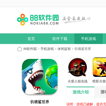
首页
软件下载
手机游戏
88软件园
>
手机游戏
>
休闲益智
> 饥饿鲨世界
火柴人狙击战
暗影火柴
场
义之
游
游戏介绍
饥饿鲨世界
说明：游戏已破解，提供