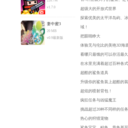
220.7M
v1.7.0
超级大的开放式世界
探索优美的太平洋岛屿、
妻中蜜3
域！
20 MB
把眼睛睁大
v0.9最新版
体验无与伦比的美艳3D海
看哪只最饿的可以存活最
在水里充满着超过百种各式
超酷的鲨鱼道具
升级你的鲨鱼装上超酷的
超炫的喷射背包！
疯狂任务与凶猛魔王
挑战超过20种不同样的任
热心的狩猎宠物
鲨鱼宝宝、鲸鱼、章鱼甚