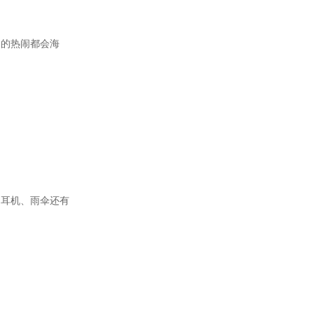
物的热闹都会海
、耳机、雨伞还有