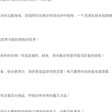
冰冷的北极海域、异国阿拉伯海还有现在的中南海，一个充满全新未知猎
底世界与疯狂喂食的世界！
久
各样的生物！吃或是被吃...鲸鱼、潜水艇还有那些毫无防备的游客！
装备，咬合更用力、游的更迅猛变得更贪婪！每只蓄势待发的鲨鱼都需要
务包含最高分挑战、狩猎还有传奇的魔王大战！
至是白头鹰都有特殊能力增加你的体力、分数还有更多！