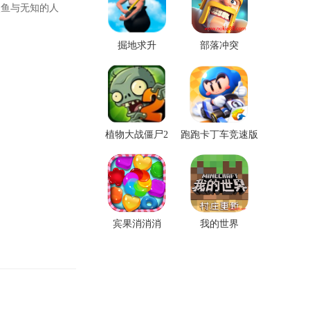
鲨鱼与无知的人
掘地求升
部落冲突
植物大战僵尸2
跑跑卡丁车竞速版
宾果消消消
我的世界