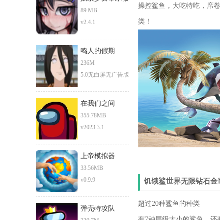
操控鲨鱼，大吃特吃，席
89 MB
类！
v2.4.1
鸣人的假期
236M
5.0无白屏无广告版
在我们之间
355.78MB
v2023.3.1
上帝模拟器
33.56MB
v0.9.9
饥饿鲨世界无限钻石金
超过20种鲨鱼的种类
弹壳特攻队
有7种层级大小的鲨鱼、