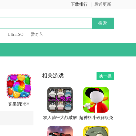
下载排行
最近更新
7
UltraISO
爱奇艺
相关游戏
换一换
宾果消消消
双人躺平大战破解
超神格斗破解版免
版
广告版