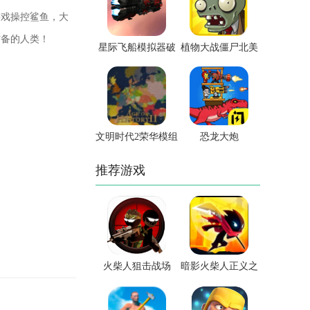
游戏操控鲨鱼，大
防备的人类！
星际飞船模拟器破
植物大战僵尸北美
解版
版
文明时代2荣华模组
恐龙大炮
推荐游戏
火柴人狙击战场
暗影火柴人正义之
战