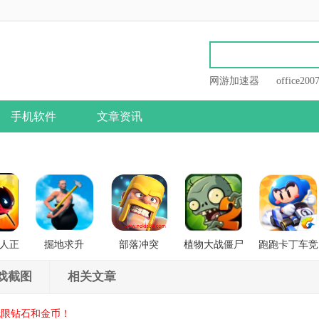
网游加速器
office200
手机软件
文章资讯
人正
掘地求升
部落冲突
植物大战僵尸
跑跑卡丁车竞
战
2
速版
戏截图
相关文章
无限钻石和金币！