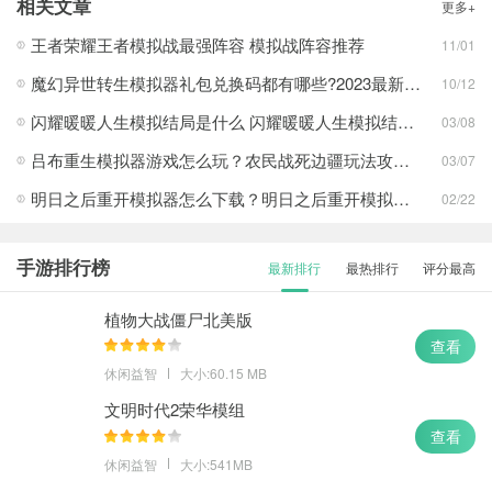
相关文章
更多+
荒岛的王
查看
王者荣耀王者模拟战最强阵容 模拟战阵容推荐
11/01
魔幻异世转生模拟器礼包兑换码都有哪些?2023最新礼包兑换码一览
10/12
闪耀暖暖人生模拟结局是什么 闪耀暖暖人生模拟结局攻略
03/08
吕布重生模拟器游戏怎么玩？农民战死边疆玩法攻略介绍一览
03/07
明日之后重开模拟器怎么下载？明日之后重开模拟器怎么玩？
02/22
手游排行榜
最新排行
最热排行
评分最高
植物大战僵尸北美版
查看
休闲益智
大小:60.15 MB
文明时代2荣华模组
查看
休闲益智
大小:541MB