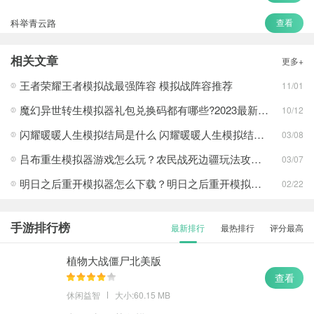
科举青云路
查看
长生劫
查看
相关文章
更多+
荒岛的王
查看
王者荣耀王者模拟战最强阵容 模拟战阵容推荐
11/01
魔幻异世转生模拟器礼包兑换码都有哪些?2023最新礼包兑换码一览
10/12
闪耀暖暖人生模拟结局是什么 闪耀暖暖人生模拟结局攻略
03/08
吕布重生模拟器游戏怎么玩？农民战死边疆玩法攻略介绍一览
03/07
明日之后重开模拟器怎么下载？明日之后重开模拟器怎么玩？
02/22
手游排行榜
最新排行
最热排行
评分最高
植物大战僵尸北美版
查看
休闲益智
大小:60.15 MB