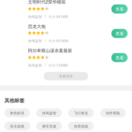
文明时代2荣华模组
查看
休闲益智
大小:541MB
恐龙大炮
查看
休闲益智
大小:50.96M
阿尔卑斯山谋杀案最新
查看
休闲益智
大小:124MB
查看更多
其他标签
角色扮演
休闲益智
飞行射击
动作冒险
音乐游戏
赛车竞速
体育游戏