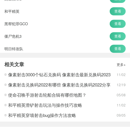
和平精英
查看
黑帮犯罪GCO
查看
僵尸危机3
查看
明日特攻队
查看
全境危机
查看
相关文章
更多+
狙击行动代号猎鹰
查看
像素射击3000个钻石兑换码 像素射击最新兑换码2023
11/02
像素射击兑换码2022有哪些 像素射击兑换码2022分享
12/19
使命召唤手游射击轮船合辑有哪些地图？
05/08
和平精英滑铲射击玩法与操作技巧攻略
11/02
和平精英穿墙射击bug操作方法攻略
09/05