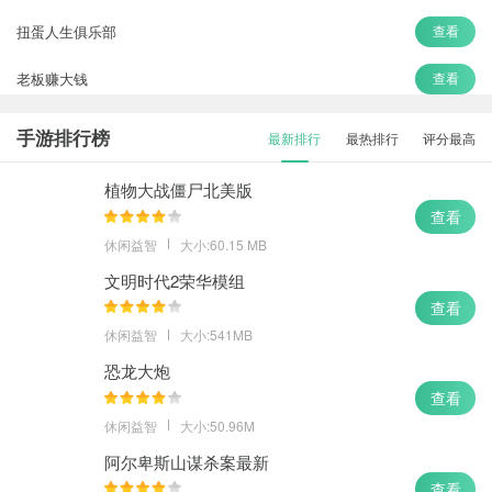
扭蛋人生俱乐部
查看
老板赚大钱
查看
舌尖上的小镇
查看
手游排行榜
最新排行
最热排行
评分最高
逻辑箱子
查看
植物大战僵尸北美版
查看
休闲益智
大小:60.15 MB
文明时代2荣华模组
查看
休闲益智
大小:541MB
恐龙大炮
查看
休闲益智
大小:50.96M
阿尔卑斯山谋杀案最新
查看