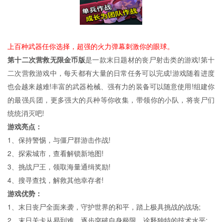
上百种武器任你选择，超强的火力弹幕刺激你的眼球。
第十二次营救无限金币版
是一款末日题材的丧尸射击类的游戏!第十
二次营救游戏中，每天都有大量的日常任务可以完成!游戏随着进度
也会越来越难!丰富的武器枪械、强有力的装备可以随意使用!组建你
的最强兵团，更多强大的兵种等你收集，带领你的小队，将丧尸们
统统消灭吧!
游戏亮点：
1、保持警惕，与僵尸群游击作战!
2、探索城市，查看解锁新地图!
3、挑战尸王，领取海量通缉奖励!
4、搜寻查找，解救其他幸存者!
游戏优势：
1、末日丧尸全面来袭，守护世界的和平，踏上极具挑战的战场;
2、末日关卡从易到难，逐步突破自身极限，诠释独特的技术水平;