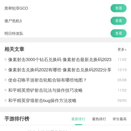
黑帮犯罪GCO
查看
僵尸危机3
查看
明日特攻队
查看
全境危机
查看
相关文章
更多+
狙击行动代号猎鹰
查看
像素射击3000个钻石兑换码 像素射击最新兑换码2023
11/02
像素射击兑换码2022有哪些 像素射击兑换码2022分享
12/19
使命召唤手游射击轮船合辑有哪些地图？
05/08
和平精英滑铲射击玩法与操作技巧攻略
11/02
和平精英穿墙射击bug操作方法攻略
09/05
手游排行榜
最新排行
最热排行
评分最高