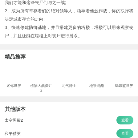
我们才能和这些丧尸们与之一战;
2、成为所有幸存者们的绝对领导人，领导者他幺作战，你的抉择将
决定城市存亡的走向;
3、快速修建防御基地，并且搭建更多的塔楼，塔楼可以用来观察丧
尸，并且还能在塔楼上对丧尸进行射杀。
精品推荐
迷你世界
植物大战僵尸
元气骑士
地铁跑酷
饥饿鲨世界
2
其他版本
太空黑帮2
查看
和平精英
查看