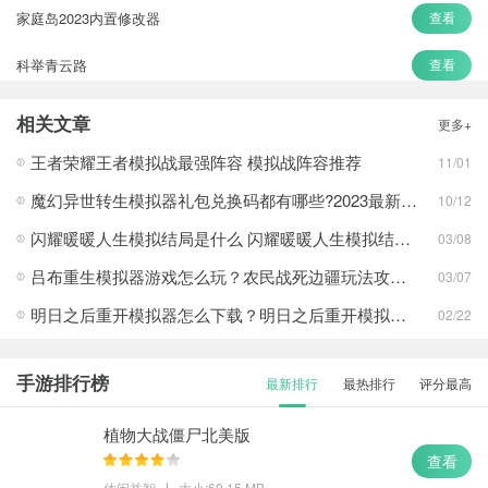
家庭岛2023内置修改器
查看
科举青云路
查看
长生劫
查看
相关文章
更多+
荒岛的王
查看
王者荣耀王者模拟战最强阵容 模拟战阵容推荐
11/01
魔幻异世转生模拟器礼包兑换码都有哪些?2023最新礼包兑换码一览
10/12
闪耀暖暖人生模拟结局是什么 闪耀暖暖人生模拟结局攻略
03/08
吕布重生模拟器游戏怎么玩？农民战死边疆玩法攻略介绍一览
03/07
明日之后重开模拟器怎么下载？明日之后重开模拟器怎么玩？
02/22
手游排行榜
最新排行
最热排行
评分最高
植物大战僵尸北美版
查看
休闲益智
大小:60.15 MB