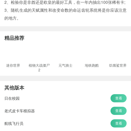
2、检验你是非酋还是欧皇的最好工具，在一年内抽出100张稀有卡;
3、随机生成的天赋属性和改变命数的命运齿轮系统将是你应该注意
的地方。
精品推荐
迷你世界
植物大战僵尸
元气骑士
地铁跑酷
饥饿鲨世界
2
其他版本
日在校园
查看
老式皮卡车模拟器
查看
航线飞行员
查看