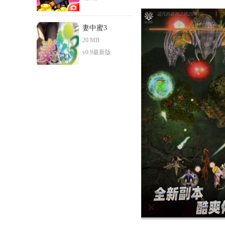
妻中蜜3
20 MB
v0.9最新版