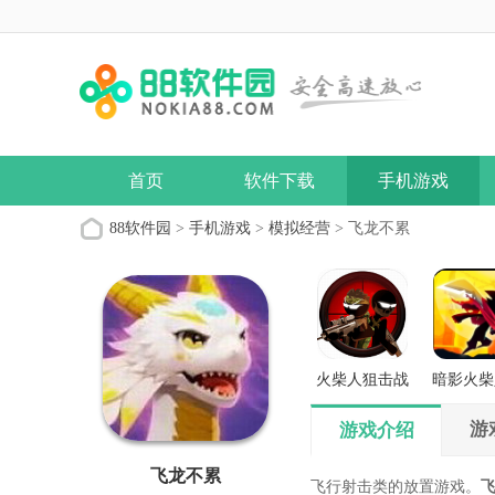
首页
软件下载
手机游戏
88软件园
>
手机游戏
>
模拟经营
> 飞龙不累
火柴人狙击战
暗影火柴
场
义之
游
游戏介绍
飞龙不累
飞行射击类的放置游戏。