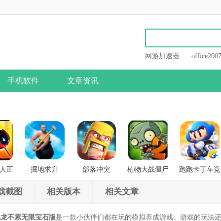
网游加速器
office200
手机软件
文章资讯
人正
掘地求升
部落冲突
植物大战僵尸
跑跑卡丁车竞
战
2
速版
戏截图
相关版本
相关文章
飞龙不累无限宝石版
是一款小伙伴们都在玩的模拟养成游戏。游戏的玩法