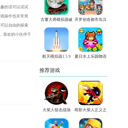
兴趣的话可以试试
游戏操作也非常简
古董大师模拟器破
开罗创造都市岛汉
也可以自由的探索
解版免广告
化破解版
取，喜欢的小伙伴千
航天模拟器1.5.9
夏日水上乐园物语
推荐游戏
火柴人狙击战场
暗影火柴人正义之
战