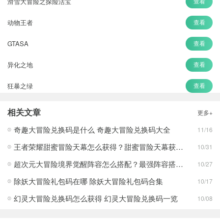
滑雪大冒险之探险活宝
查看
动物王者
查看
GTASA
查看
异化之地
查看
狂暴之绿
查看
武林的传说
查看
相关文章
更多+
Action对魔忍
查看
奇趣大冒险兑换码是什么 奇趣大冒险兑换码大全
11/16
王者荣耀甜蜜冒险天幕怎么获得？甜蜜冒险天幕获得方法攻略
10/31
超次元大冒险境界觉醒阵容怎么搭配？最强阵容搭配攻略
10/27
除妖大冒险礼包码在哪 除妖大冒险礼包码合集
10/17
幻灵大冒险兑换码怎么获得 幻灵大冒险兑换码一览
10/08