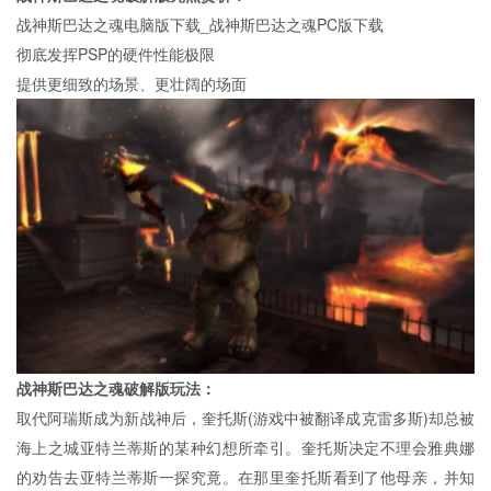
战神斯巴达之魂电脑版下载_战神斯巴达之魂PC版下载
彻底发挥PSP的硬件性能极限
提供更细致的场景、更壮阔的场面
战神斯巴达之魂破解版玩法：
取代阿瑞斯成为新战神后，奎托斯(游戏中被翻译成克雷多斯)却总被
海上之城亚特兰蒂斯的某种幻想所牵引。奎托斯决定不理会雅典娜
的劝告去亚特兰蒂斯一探究竟。在那里奎托斯看到了他母亲，并知