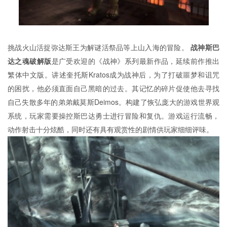
挑战火山活捉弥达斯王为解谜活祭品等上山入海的冒险。
战神斯巴
达之魂破解版
是广受欢迎的《战神》系列最新作品，延续前作推出
繁体中文版。讲述奎托斯Kratos成为战神后，为了打破噩梦和诅咒
的困扰，他必须直面自己黑暗的过去。其记忆的碎片促使他去寻找
自己失散多年的弟弟戴莫斯Deimos。构建了恢弘庞大的游戏世界观
系统，玩家需要操控斯巴达勇士进行冒险和复仇。游戏运行流畅，
动作射击十分炫酷，同时还有具有观赏性的剧情供玩家细细评味。