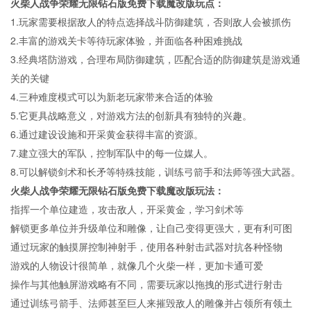
火柴人战争荣耀无限钻石版免费下载魔改版玩点：
1.玩家需要根据敌人的特点选择战斗防御建筑，否则敌人会被抓伤
2.丰富的游戏关卡等待玩家体验，并面临各种困难挑战
3.经典塔防游戏，合理布局防御建筑，匹配合适的防御建筑是游戏通
关的关键
4.三种难度模式可以为新老玩家带来合适的体验
5.它更具战略意义，对游戏方法的创新具有独特的兴趣。
6.通过建设设施和开采黄金获得丰富的资源。
7.建立强大的军队，控制军队中的每一位媒人。
8.可以解锁剑术和长矛等特殊技能，训练弓箭手和法师等强大武器。
火柴人战争荣耀无限钻石版免费下载魔改版玩法：
指挥一个单位建造，攻击敌人，开采黄金，学习剑术等
解锁更多单位并升级单位和雕像，让自己变得更强大，更有利可图
通过玩家的触摸屏控制神射手，使用各种射击武器对抗各种怪物
游戏的人物设计很简单，就像几个火柴一样，更加卡通可爱
操作与其他触屏游戏略有不同，需要玩家以拖拽的形式进行射击
通过训练弓箭手、法师甚至巨人来摧毁敌人的雕像并占领所有领土