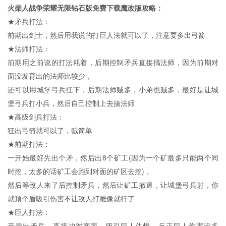
火柴人战争荣耀无限钻石版免费下载魔改版攻略：
★矛兵打法：
前期出剑士，然后用我说的打巨人法就可以了，注意要多出弓箭
★法师打法：
前期用之前说的打法耗着，后期控制矛兵直接搞法师，因为前期对
面没发育出的法师比较少，
还可以用城堡弓兵扛下，后期法师贼多，小弟也贼多，最好是让城
堡弓兵打小兵，然后自己控制上去搞法师
★高级剑兵打法：
狂出弓箭就可以了，贼简单
★前期打法：
一开始最好先出个矛，然后出8个矿工(因为一个矿最多只能两个同
时挖，太多的话矿工会跑到对面的矿区去挖)，
然后等敌人来了后控制矛兵，然后让矿工撤退，让城堡弓兵射，你
就顶个盾吸引伤害不让敌人打雕像就行了
★巨人打法：
开局出矛兵，直接冲对面家，吸引巨人仇恨，反正巨人伤害没多