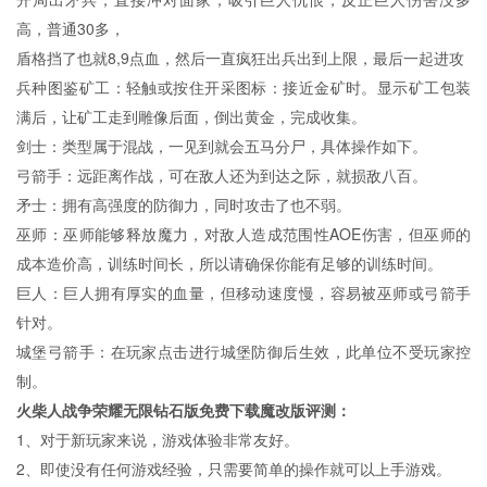
高，普通30多，
盾格挡了也就8,9点血，然后一直疯狂出兵出到上限，最后一起进攻
兵种图鉴矿工：轻触或按住开采图标：接近金矿时。显示矿工包装
满后，让矿工走到雕像后面，倒出黄金，完成收集。
剑士：类型属于混战，一见到就会五马分尸，具体操作如下。
弓箭手：远距离作战，可在敌人还为到达之际，就损敌八百。
矛士：拥有高强度的防御力，同时攻击了也不弱。
巫师：巫师能够释放魔力，对敌人造成范围性AOE伤害，但巫师的
成本造价高，训练时间长，所以请确保你能有足够的训练时间。
巨人：巨人拥有厚实的血量，但移动速度慢，容易被巫师或弓箭手
针对。
城堡弓箭手：在玩家点击进行城堡防御后生效，此单位不受玩家控
制。
火柴人战争荣耀无限钻石版免费下载魔改版评测：
1、对于新玩家来说，游戏体验非常友好。
2、即使没有任何游戏经验，只需要简单的操作就可以上手游戏。