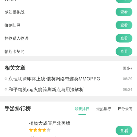
梦幻模拟战
查看
御剑仙灵
查看
怪物猎人物语
查看
帕斯卡契约
查看
感染少女2
查看
相关文章
更多+
少女回战
查看
永恒联盟即将上线 恺英网络奇迹类MMORPG
08/29
和平精英rpg火箭筒刷新点与用法解析
06/24
手游排行榜
最新排行
最热排行
评分最高
植物大战僵尸北美版
查看