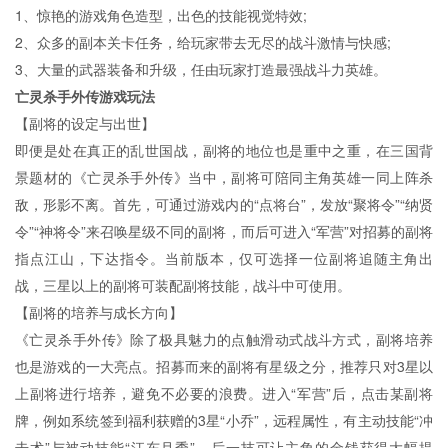
1、惊艳的游戏角色造型，出色的技能视觉特效;
2、众多的副本关卡任务，给玩家带去无尽的战斗激情与快感;
3、大量的武器装备和升级，任由玩家打造最强战斗力英雄。
亡灵杀手外传游戏玩法
【副将的设定与出世】
即便是处在真正的乱世国战，副将的地位也是重中之重，在三国背
景题材的《亡灵杀手外传》当中，副将可陪同主角英雄一同上阵杀
敌，形影不离。首先，可通过游戏内的“点将台”，发放“聚将令”“纳贤
令”“神将令”来召唤星级不同的副将，而后可进入“军营”对招募的副将
指点江山，下达指令。当前版本，仅可选择一位副将追随主角出
战，三星以上的副将可装配副将技能，战斗中可使用。
【副将的培养与成长方向】
《亡灵杀手外传》除了极具魅力的点触滑动式战斗方式，副将培养
也是游戏的一大亮点。招募而来的副将有星级之分，推荐只对3星以
上副将进行培养，避免不必要的浪费。进入“军营”后，点击某副将
牌，例如系统签到福利获赠的3星“小乔”，远程属性，有主动技能“冲
击术”与被动技能“江东月季”，后一技可让主角的金钱获得大幅提