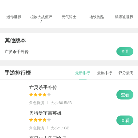
迷你世界
植物大战僵尸
元气骑士
地铁跑酷
饥饿鲨世界
2
其他版本
亡灵杀手外传
查看
手游排行榜
最新排行
最热排行
评分最高
亡灵杀手外传
查看
角色扮演
大小:80.5MB
奥特曼宇宙英雄
查看
角色扮演
大小:1.1GB
夏日水上乐园物语