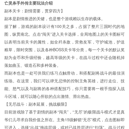
亡灵杀手外传主要玩法介绍
副本关卡：剧情需要，贯穿四方】
副本是剧情推进的关键，也是整个游戏赖以生存的载体。
据了解，游戏的副本设计有100关之多，占据了整片三国时代的地
图，纵贯南北。点击“闯关”进入关卡选择，全局地图上的关卡图标可
以表明当前关卡的属性，如全歼杀敌，营救友军，守护城池，护送
粮草，限时突围，以及各种BOSS关卡等分类，每一个关卡的默认奖
励为金币和升级经验，越高等级的关卡，在战斗过程中还会随机掉
落如曲玉、锻造石和多种装备。
而副本也是一处可供我们练习点触滑动，和搭配副将战斗的最佳演
练场。在这里，我们可以肆无忌惮的控制主角英雄，进行走位、技
能、怒气以及与副将的各种搭配技巧，你只需要将一根手指探入战
斗区域，就可以随心所欲的点出激情、滑出热血。
【无尽战斗：副本延展，挑战极限】
目前游戏除了基于剧情的副本“闯关”，“无尽”的极限战斗模式才是真
爷们儿寻求自我价值之所在。主角15级解锁“无尽”模式，点击图标即
可进入，选择“出战”挑战层级，或对已战胜层进行“扫荡”。战斗过程