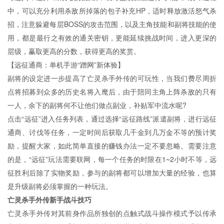
中，可以充分利用杀敌所掉落的包子补充HP，适时释放激活怒气杀
招，注意躲避每层BOSS的攻击范围，以及主角技能和副将技能的使
用，都是最行之有效的通关密钥，更能延续挑战时间，进入更深的
层级，赢取更高的分数，获得更高的奖赏。
【远征通商：单机手游“蹭网”新体验】
副将的设定进一步提高了亡灵杀手外传的可玩性，当我们费尽周折
点将招募到众多的历史名将入麾后，由于陪同主角上阵杀敌的只有
一人，余下的副将何不让他们做点副业，补贴军中流水呢?
点击“远征”进入任务列表，通过选择“远征路线”派遣副将，进行远征
通商、讨伐等任务，一定时间后获取几千金到几万金不等的预计奖
励，提醒大家，如此简单直接的赚钱办法一定不要忽略。需要注意
的是，“远征”玩法需要联网，每一个任务的时限在1~2小时不等，远
征胜利后除了实物奖励，参与的副将都可以增加大量的经验，也算
是升级副将必须掌握的一种玩法。
亡灵杀手外传新手战斗技巧
亡灵杀手外传对其前身作品所独创的点触式战斗操作模式予以传承