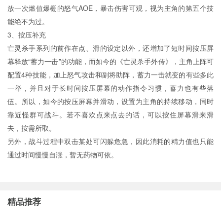
放一次燃值爆棚的怒气AOE，暴击伤害可观，视为主角的第五个技
能绝不为过。
3、按压补充
亡灵杀手系列的前作在点、滑的设定以外，还增加了短时间按压屏
幕释放“蓄力一击”的功能，而如今的《亡灵杀手外传》，主角上阵可
配置4种技能，加上怒气攻击和副将助阵，蓄力一击就变的有些多此
一举，并且对于长时间按压屏幕的动作指令习惯，蓄力也有些落
伍。所以，如今的按压屏幕并滑动，设置为主角的持续移动，同时
靠近怪群可战斗。若不喜欢点来点去的话，可以按住屏幕滑来滑
去，按需所取。
另外，战斗过程中双击某处可闪躲危急，因此消耗的精力值也只能
通过时间慢慢自涨，暂无药物可依。
精品推荐