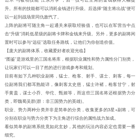
升。所有的技能都可以消耗金钱进行升级。后选择“随主将出战”便可
以一起到战场里同仇敌忾了。
上阵的副将可随主角一起通关来获取经验值，也可以在军营当中点
击“升级”消耗低星级的副将卡牌和金钱来升级。另外，更多的副将闲
置时可以参与“远征”选取任务路线，让他们为你创造价值。
【庞大的副将体系，收藏爱好者欢迎光临】
“图鉴”是游戏里的三国名将库，根据职业属性和势力属性分门别类，
让玩家们可以一目了然的进行游戏参考和规划。
目前有如下几种职业副将，猛士、枪客、射手、谋士、刺客，每一
位副将我们都耳熟能详，像刺客太史慈，猛士许褚，枪客甘宁，射
手黄盖，谋士小乔、华佗、甄姬等，而这些三国名将还根据势力分
类，即魏蜀吴群(群：非三国势力的英雄)。
职业、势力两种分类并非是简单的分类，收集更多的3星+副将，可
分别在职业与势力分类下为主角进行综合的属性战力加成。
看似简单的副将系统竟如此玄妙，其他的玩法内容必定也需要一番
细究。