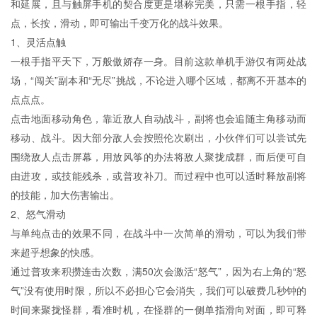
和延展，且与触屏手机的契合度更是堪称完美，只需一根手指，轻
点，长按，滑动，即可输出千变万化的战斗效果。
1、灵活点触
一根手指平天下，万般傲娇存一身。目前这款单机手游仅有两处战
场，“闯关”副本和“无尽”挑战，不论进入哪个区域，都离不开基本的
点点点。
点击地面移动角色，靠近敌人自动战斗，副将也会追随主角移动而
移动、战斗。因大部分敌人会按照伦次刷出，小伙伴们可以尝试先
围绕敌人点击屏幕，用放风筝的办法将敌人聚拢成群，而后便可自
由进攻，或技能残杀，或普攻补刀。而过程中也可以适时释放副将
的技能，加大伤害输出。
2、怒气滑动
与单纯点击的效果不同，在战斗中一次简单的滑动，可以为我们带
来超乎想象的快感。
通过普攻来积攒连击次数，满50次会激活“怒气”，因为右上角的“怒
气”没有使用时限，所以不必担心它会消失，我们可以破费几秒钟的
时间来聚拢怪群，看准时机，在怪群的一侧单指滑向对面，即可释