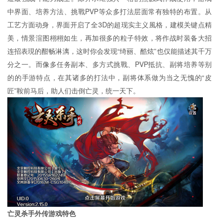
中界面、培养方法、挑戰PVP等众多打法层面常有独特的布置。从
工艺方面动身，界面开启了全3D的超现实主义風格，建模关键点精
美，情景渲图栩栩如生，再加很多的粒子特效，将作战时装备大招
连招表現的酣畅淋漓，这时你会发现“绮丽、酷炫”也仅能描述其千万
分之一。而像多任务副本、多方式挑戰、PVP抵抗、副将培养等别
的的手游特点，在其诸多的打法中，副将体系做为当之无愧的“皮
匠”鞍前马后，助人们击倒亡灵，统一天下。
亡灵杀手外传游戏特色