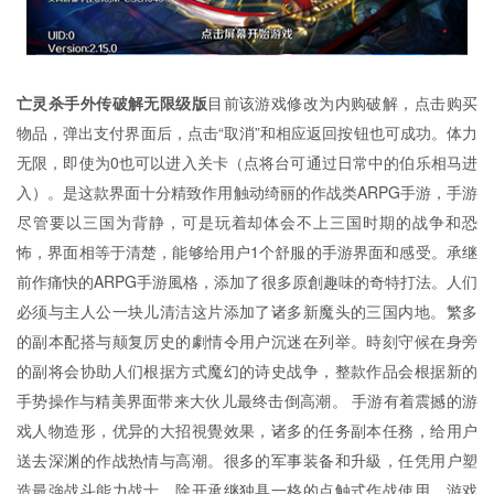
亡灵杀手外传破解无限级版
目前该游戏修改为内购破解，点击购买
物品，弹出支付界面后，点击“取消”和相应返回按钮也可成功。体力
无限，即使为0也可以进入关卡（点将台可通过日常中的伯乐相马进
入）。是这款界面十分精致作用触动绮丽的作战类ARPG手游，手游
尽管要以三国为背静，可是玩着却体会不上三国时期的战争和恐
怖，界面相等于清楚，能够给用户1个舒服的手游界面和感受。承继
前作痛快的ARPG手游風格，添加了很多原創趣味的奇特打法。人们
必须与主人公一块儿清洁这片添加了诸多新魔头的三国内地。繁多
的副本配搭与颠复厉史的劇情令用户沉迷在列举。時刻守候在身旁
的副将会协助人们根据方式魔幻的诗史战争，整款作品会根据新的
手势操作与精美界面带来大伙儿最终击倒高潮。 手游有着震撼的游
戏人物造形，优异的大招視覺效果，诸多的任务副本任務，给用户
送去深渊的作战热情与高潮。很多的军事装备和升級，任凭用户塑
造最強战斗能力战士。除开承继独具一格的点触式作战使用，游戏