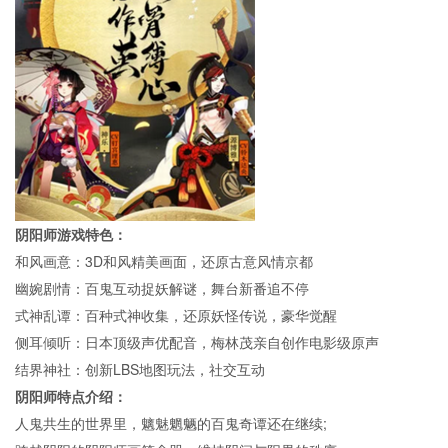
阴阳师游戏特色：
和风画意：3D和风精美画面，还原古意风情京都
幽婉剧情：百鬼互动捉妖解谜，舞台新番追不停
式神乱谭：百种式神收集，还原妖怪传说，豪华觉醒
侧耳倾听：日本顶级声优配音，梅林茂亲自创作电影级原声
结界神社：创新LBS地图玩法，社交互动
阴阳师特点介绍：
人鬼共生的世界里，魑魅魍魉的百鬼奇谭还在继续;