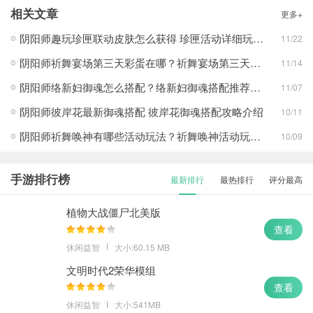
相关文章
更多+
阴阳师趣玩珍匣联动皮肤怎么获得 珍匣活动详细玩法教程
11/22
阴阳师祈舞宴场第三天彩蛋在哪？祈舞宴场第三天彩蛋位置介绍攻略
11/14
阴阳师络新妇御魂怎么搭配？络新妇御魂搭配推荐攻略
11/07
阴阳师彼岸花最新御魂搭配 彼岸花御魂搭配攻略介绍
10/11
阴阳师祈舞唤神有哪些活动玩法？祈舞唤神活动玩法介绍
10/09
手游排行榜
最新排行
最热排行
评分最高
植物大战僵尸北美版
查看
休闲益智
大小:60.15 MB
文明时代2荣华模组
查看
休闲益智
大小:541MB