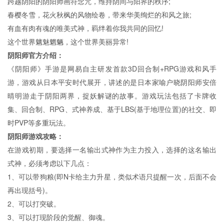
跨越阴阳的阴阳师画符念咒，维持阴间与阳界的秩序;
春樱冬雪，花火秋枫的风物绘卷，带来华美绚烂的和风之旅;
有血有肉有魂的唯美式神，羁绊着你我共同的回忆!
这个世界魑魅魍魉，这个世界美丽异常!
阴阳师官方介绍：
《阴阳师》手游是网易自主研发首款3D回合制+RPG游戏和风手
游，游戏从日本平安时代展开，讲述的是日本家喻户晓阴阳师安倍
晴明游走于阴阳两界，捉妖解谜的故事。游戏玩法包括了卡牌收
集、回合制、RPG、式神养成、基于LBS(基于地理位置)的社交、即
时PVP等多重玩法。
阴阳师游戏攻略：
在游戏初期，要选择一名输出式神作为主力投入，选择的这名输出
式神，必须考虑以下几点：
1、可以带狗粮(即N卡给主力升星，类似术语只提醒一次，后面不会
再出现括号)。
2、可以打突破。
3、可以打现阶段的觉醒、御魂。