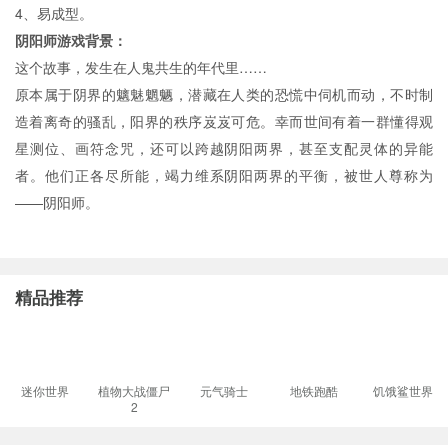
4、易成型。
阴阳师游戏背景：
这个故事，发生在人鬼共生的年代里……
原本属于阴界的魑魅魍魉，潜藏在人类的恐慌中伺机而动，不时制
造着离奇的骚乱，阳界的秩序岌岌可危。幸而世间有着一群懂得观
星测位、画符念咒，还可以跨越阴阳两界，甚至支配灵体的异能
者。他们正各尽所能，竭力维系阴阳两界的平衡，被世人尊称为
——阴阳师。
精品推荐
迷你世界
植物大战僵尸
元气骑士
地铁跑酷
饥饿鲨世界
2