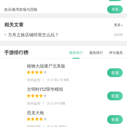
欢乐海湾农场与历险
查看
悠悠田园
查看
相关文章
更多+
合并庄园阳光之家
查看
方舟之旅店铺经营怎么玩？
09/09
手游排行榜
最新排行
最热排行
评分最高
植物大战僵尸北美版
查看
休闲益智
大小:60.15 MB
文明时代2荣华模组
查看
休闲益智
大小:541MB
恐龙大炮
查看
休闲益智
大小:50.96M