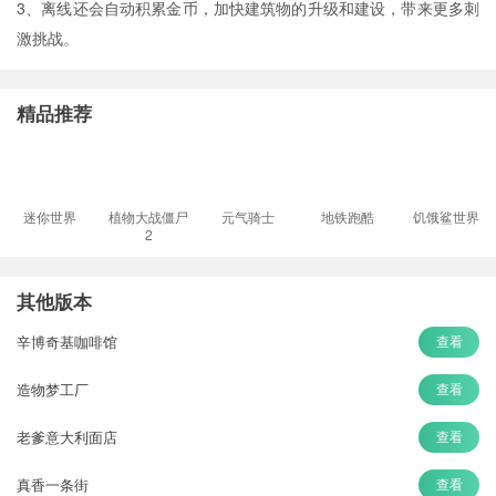
3、离线还会自动积累金币，加快建筑物的升级和建设，带来更多刺
激挑战。
精品推荐
迷你世界
植物大战僵尸
元气骑士
地铁跑酷
饥饿鲨世界
2
其他版本
辛博奇基咖啡馆
查看
造物梦工厂
查看
老爹意大利面店
查看
真香一条街
查看