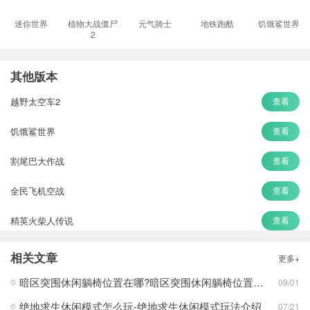
迷你世界
植物大战僵尸
元气骑士
地铁跑酷
饥饿鲨世界
2
其他版本
越野太空车2
查看
饥饿鲨世界
查看
割尾巴大作战
查看
全民飞机空战
查看
精英火柴人传说
查看
节奏盒子
查看
相关文章
更多+
幸存者危城
查看
暗区突围休闲躺椅位置在哪?暗区突围休闲躺椅位置攻略
09/01
绝地求生休闲模式怎么玩-绝地求生休闲模式玩法介绍
07/21