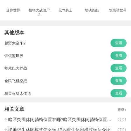
迷你世界
植物大战僵尸
元气骑士
地铁跑酷
饥饿鲨世界
2
其他版本
越野太空车2
查看
饥饿鲨世界
查看
割尾巴大作战
查看
全民飞机空战
查看
精英火柴人传说
查看
节奏盒子
查看
相关文章
更多+
幸存者危城
查看
暗区突围休闲躺椅位置在哪?暗区突围休闲躺椅位置攻略
09/01
绝地求生休闲模式怎么玩-绝地求生休闲模式玩法介绍
07/21