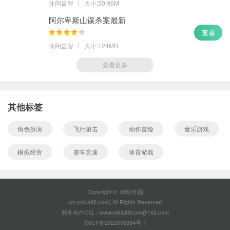
休闲益智
大小:50.96M
阿尔卑斯山谋杀案最新
查看
休闲益智
大小:124MB
查看更多
其他标签
角色扮演
飞行射击
动作冒险
音乐游戏
模拟经营
赛车竞速
体育游戏
Copyright © 88软件园
(m.nokia88.com).All Rights Reserved
商务合作QQ：wwwnokia88com@163.com
琼ICP备2022008384号-1