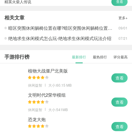
精英火柴人传说
查看
节奏盒子
查看
相关文章
更多+
幸存者危城
查看
暗区突围休闲躺椅位置在哪?暗区突围休闲躺椅位置攻略
09/01
绝地求生休闲模式怎么玩-绝地求生休闲模式玩法介绍
07/21
手游排行榜
最新排行
最热排行
评分最高
植物大战僵尸北美版
查看
休闲益智
大小:60.15 MB
文明时代2荣华模组
查看
休闲益智
大小:541MB
恐龙大炮
查看