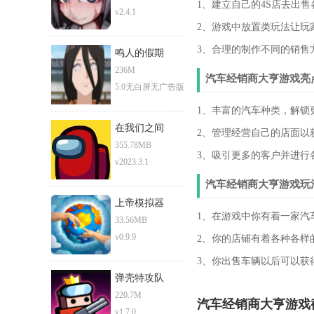
1、建立自己的4S店去出
v2.4.1
2、游戏中放置类玩法让玩
3、合理的制作不同的销售
鸣人的假期
236M
汽车经销商大亨游戏亮
5.0无白屏无广告版
1、丰富的汽车种类，解锁
在我们之间
2、管理经营自己的店面以
355.78MB
3、吸引更多的客户并进行
v2023.3.1
汽车经销商大亨游戏玩
上帝模拟器
1、在游戏中你有着一家汽
33.56MB
v0.9.9
2、你的店铺有着各种各样
3、你出售车辆以后可以获
弹壳特攻队
220.7M
汽车经销商大亨游戏
v1.7.0