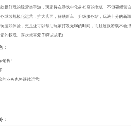
一款极好玩的经营类手游，玩家将在游戏中化身4S店的老板，不但要经营
务继续规模化运营，扩大店面，解锁新车，升级服务站，玩法十分的新颖
好玩游戏体验，更是还可以帮助玩家打发无聊的时间，而且这款游戏不会
党的畅玩。喜欢就喜爱子啊试试吧!
色：
车销售!
车!
您的业务也将继续运营!
势：