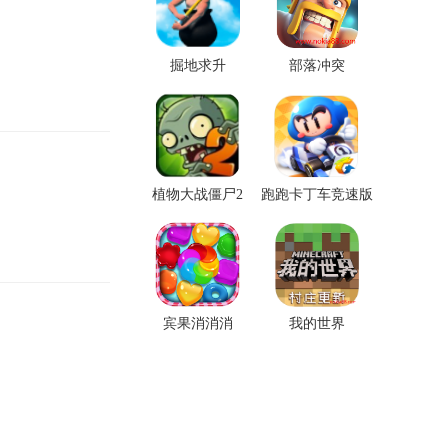
掘地求升
部落冲突
植物大战僵尸2
跑跑卡丁车竞速版
宾果消消消
我的世界