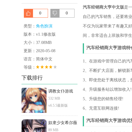
汽车经销商大亨中文版
是
0
0
自己的汽车销售，还要将业
类型：
角色扮演
不仅为玩家带来了有趣又
版本：v1.1修改版
间，非常适合上班族和学生
大小：37.08MB
汽车经销商大亨游戏特
更新：2020-05-08
语言：简体中文
1、在游戏中管理自己的汽
等级：
2、不断扩大店面，解锁新
下载排行
3、即使您处于离线状态，
4、升级服务站以增加收入!
调教女仆游戏
532 MB
5、升级您的销售经理!
v6.5.5最新版
6、无需互联网连接!
汽车经销商大亨游戏优
奴隶少女希尔薇
89 MB