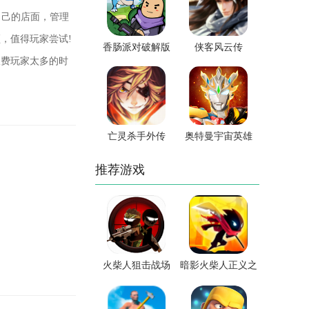
自己的店面，管理
，值得玩家尝试!
香肠派对破解版
侠客风云传
浪费玩家太多的时
亡灵杀手外传
奥特曼宇宙英雄
推荐游戏
火柴人狙击战场
暗影火柴人正义之
战