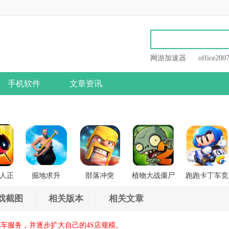
网游加速器
office200
手机软件
文章资讯
人正
掘地求升
部落冲突
植物大战僵尸
跑跑卡丁车竞
战
2
速版
戏截图
相关版本
相关文章
车服务，并逐步扩大自己的4S店规模。