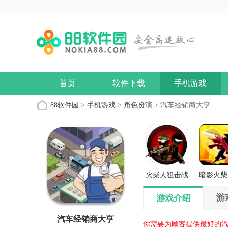
首页
软件下载
手机游戏
88软件园
>
手机游戏
>
角色扮演
> 汽车经销商大亨
火柴人狙击战
暗影火柴
场
义之
游
游戏介绍
汽车经销商大亨
你需要为顾客提供最好的汽