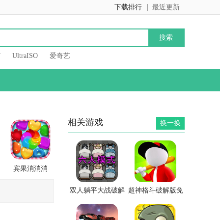
下载排行
最近更新
7
UltraISO
爱奇艺
相关游戏
换一换
宾果消消消
双人躺平大战破解
超神格斗破解版免
版
广告版