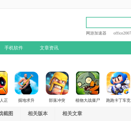
网游加速器
office200
手机软件
文章资讯
人正
掘地求升
部落冲突
植物大战僵尸
跑跑卡丁车竞
战
2
速版
戏截图
相关版本
相关文章