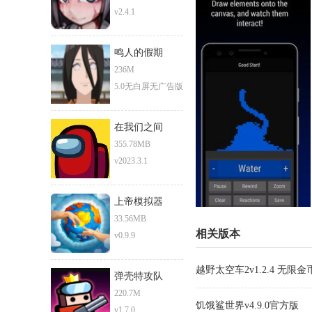
v2.4.1
鸣人的假期
236M
5.0无白屏无广告版
在我们之间
355.78MB
v2023.3.1
上帝模拟器
33.56MB
相关版本
v0.9.9
越野太空车2v1.2.4 无限金
弹壳特攻队
220.7M
饥饿鲨世界v4.9.0官方版
v1.7.0