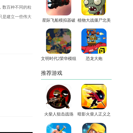
，数百种不同的粒
只是建立一些伟大
星际飞船模拟器破
植物大战僵尸北美
解版
版
文明时代2荣华模组
恐龙大炮
推荐游戏
火柴人狙击战场
暗影火柴人正义之
战