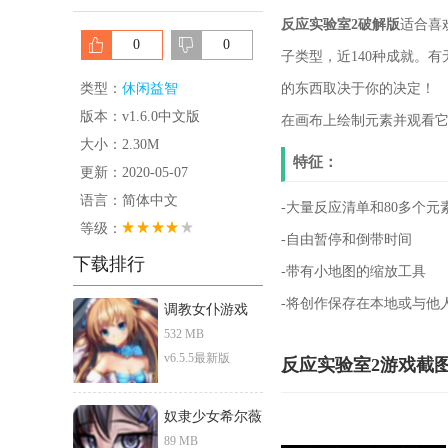
反应实验室2破解版
适合喜
0
0
子类型，近140种成就。
类型：
休闲益智
的东西取决于你的决定！
版本：v1.6.0中文版
在画布上绘制元素并观看
大小：2.30M
特征：
更新：2020-05-07
语言：简体中文
-大量反应清单和80多个元
等级：
-自由暂停和倒带时间
下载排行
-带有小地图的缩放工具
-将创作保存在本地或与他
调教女仆游戏
532 MB
v6.5.5最新版
反应实验室2游戏截
奴隶少女希尔薇
89 MB