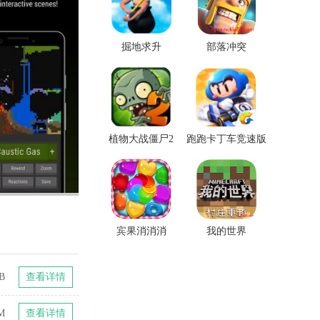
掘地求升
部落冲突
植物大战僵尸2
跑跑卡丁车竞速版
宾果消消消
我的世界
B
查看详情
M
查看详情