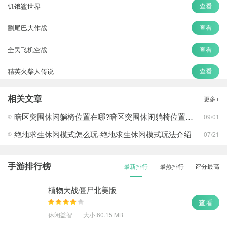
饥饿鲨世界
查看
割尾巴大作战
查看
全民飞机空战
查看
精英火柴人传说
查看
节奏盒子
查看
相关文章
更多+
幸存者危城
查看
暗区突围休闲躺椅位置在哪?暗区突围休闲躺椅位置攻略
09/01
绝地求生休闲模式怎么玩-绝地求生休闲模式玩法介绍
07/21
手游排行榜
最新排行
最热排行
评分最高
植物大战僵尸北美版
查看
休闲益智
大小:60.15 MB