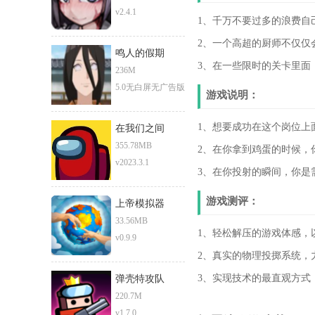
v2.4.1
1、千万不要过多的浪费自
2、一个高超的厨师不仅仅
鸣人的假期
3、在一些限时的关卡里面
236M
5.0无白屏无广告版
游戏说明：
1、想要成功在这个岗位上
在我们之间
355.78MB
2、在你拿到鸡蛋的时候，
v2023.3.1
3、在你投射的瞬间，你是
游戏测评：
上帝模拟器
33.56MB
1、轻松解压的游戏体感，
v0.9.9
2、真实的物理投掷系统，
3、实现技术的最直观方式
弹壳特攻队
220.7M
v1.7.0