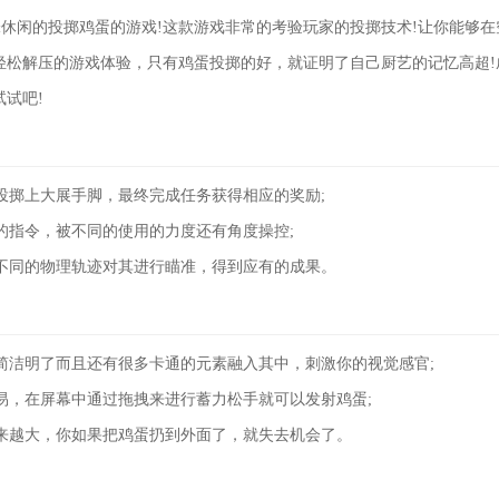
休闲的投掷鸡蛋的游戏!这款游戏非常的考验玩家的投掷技术!让你能够
轻松解压的游戏体验，只有鸡蛋投掷的好，就证明了自己厨艺的记忆高超!
试试吧!
投掷上大展手脚，最终完成任务获得相应的奖励;
的指令，被不同的使用的力度还有角度操控;
不同的物理轨迹对其进行瞄准，得到应有的成果。
简洁明了而且还有很多卡通的元素融入其中，刺激你的视觉感官;
易，在屏幕中通过拖拽来进行蓄力松手就可以发射鸡蛋;
来越大，你如果把鸡蛋扔到外面了，就失去机会了。