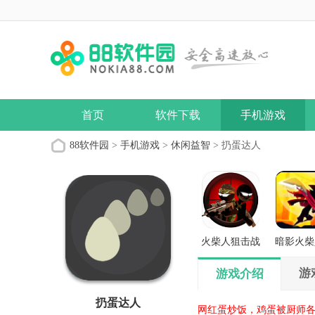
首页
软件下载
手机游戏
88软件园
>
手机游戏
>
休闲益智
> 扔蛋达人
火柴人狙击战
暗影火柴
场
义之
游
游戏介绍
扔蛋达人
网红蛋炒饭，鸡蛋被厨师各