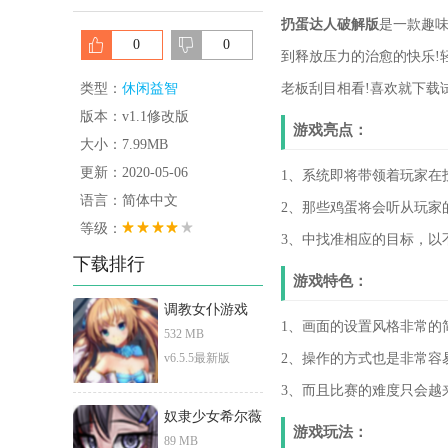
扔蛋达人破解版
是一款趣味
0
0
到释放压力的治愈的快乐!
类型：
休闲益智
老板刮目相看!喜欢就下载
版本：v1.1修改版
游戏亮点：
大小：7.99MB
更新：2020-05-06
1、系统即将带领着玩家在
语言：简体中文
2、那些鸡蛋将会听从玩家
等级：
3、中找准相应的目标，以
下载排行
游戏特色：
调教女仆游戏
1、画面的设置风格非常的
532 MB
v6.5.5最新版
2、操作的方式也是非常容
3、而且比赛的难度只会越
奴隶少女希尔薇
游戏玩法：
89 MB