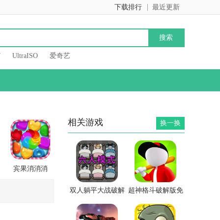
下载排行
最近更新
7
UltraISO
爱奇艺
相关游戏
换一换
宾果消消消
双人躺平大战破解
超神格斗破解版免
版
广告版