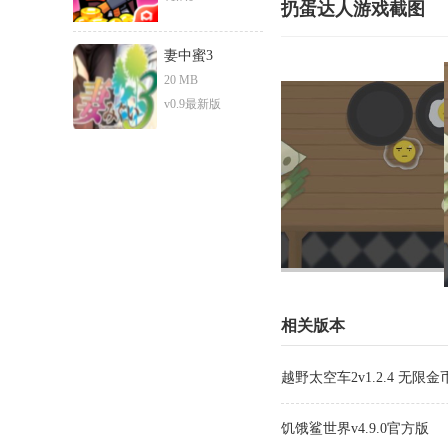
扔蛋达人游戏截图
妻中蜜3
20 MB
v0.9最新版
相关版本
越野太空车2v1.2.4 无限金
饥饿鲨世界v4.9.0官方版