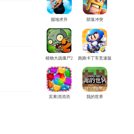
掘地求升
部落冲突
植物大战僵尸2
跑跑卡丁车竞速版
宾果消消消
我的世界