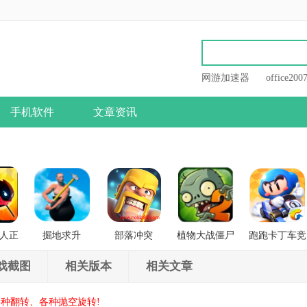
网游加速器
office200
手机软件
文章资讯
人正
掘地求升
部落冲突
植物大战僵尸
跑跑卡丁车竞
战
2
速版
戏截图
相关版本
相关文章
种翻转、各种抛空旋转!