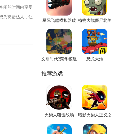
在空闲的时间内享受
成为扔蛋达人，让
星际飞船模拟器破
植物大战僵尸北美
解版
版
文明时代2荣华模组
恐龙大炮
推荐游戏
火柴人狙击战场
暗影火柴人正义之
战