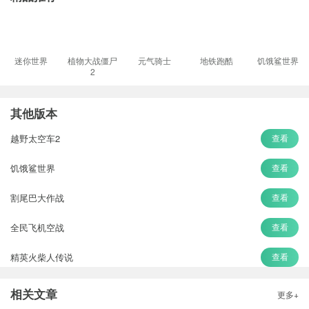
迷你世界
植物大战僵尸
元气骑士
地铁跑酷
饥饿鲨世界
2
其他版本
越野太空车2
查看
饥饿鲨世界
查看
割尾巴大作战
查看
全民飞机空战
查看
精英火柴人传说
查看
节奏盒子
查看
相关文章
更多+