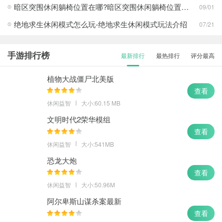
幸存者危城
查看
暗区突围休闲躺椅位置在哪?暗区突围休闲躺椅位置攻略
09/01
绝地求生休闲模式怎么玩-绝地求生休闲模式玩法介绍
07/21
手游排行榜
最新排行
最热排行
评分最高
植物大战僵尸北美版
查看
休闲益智
大小:60.15 MB
文明时代2荣华模组
查看
休闲益智
大小:541MB
恐龙大炮
查看
休闲益智
大小:50.96M
阿尔卑斯山谋杀案最新
查看