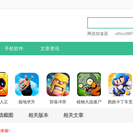
网游加速器
office200
手机软件
文章资讯
人正
掘地求升
部落冲突
植物大战僵尸
跑跑卡丁车竞
战
2
速版
戏截图
相关版本
相关文章
体验!