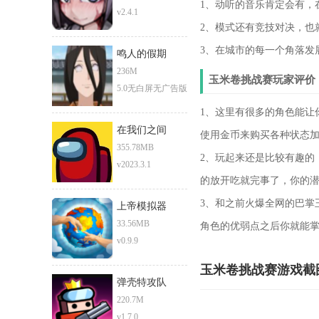
1、动听的音乐肯定会有，
v2.4.1
2、模式还有竞技对决，也
3、在城市的每一个角落发
鸣人的假期
236M
玉米卷挑战赛玩家评价
5.0无白屏无广告版
1、这里有很多的角色能让
在我们之间
使用金币来购买各种状态
355.78MB
2、玩起来还是比较有趣的
v2023.3.1
的放开吃就完事了，你的
3、和之前火爆全网的巴掌
上帝模拟器
33.56MB
角色的优弱点之后你就能
v0.9.9
玉米卷挑战赛游戏截
弹壳特攻队
220.7M
v1.7.0