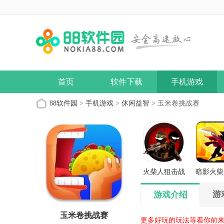
首页
软件下载
手机游戏
88软件园
>
手机游戏
>
休闲益智
> 玉米卷挑战赛
火柴人狙击战
暗影火柴
场
义之
游
游戏介绍
玉米卷挑战赛
更多好玩的玩法等着你前来