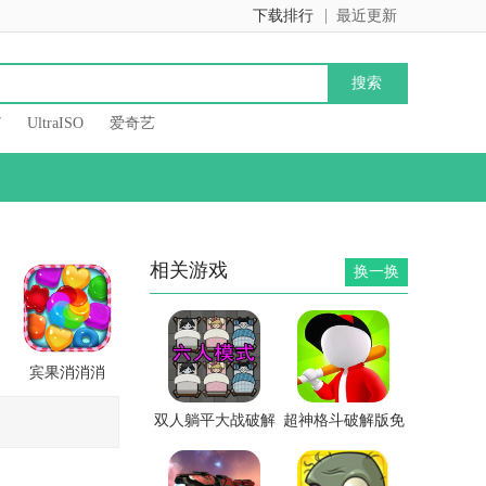
下载排行
最近更新
7
UltraISO
爱奇艺
相关游戏
换一换
宾果消消消
双人躺平大战破解
超神格斗破解版免
版
广告版