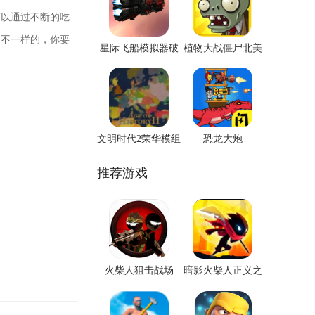
可以通过不断的吃
是不一样的，你要
星际飞船模拟器破
植物大战僵尸北美
。
解版
版
文明时代2荣华模组
恐龙大炮
推荐游戏
火柴人狙击战场
暗影火柴人正义之
战