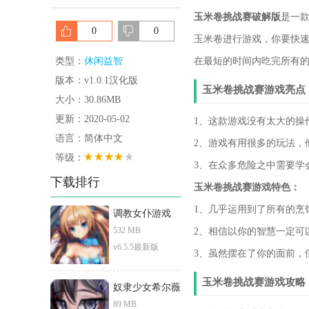
玉米卷挑战赛破解版
是一
0
0
玉米卷进行游戏，你要快
类型：
休闲益智
在最短的时间内吃完所有
版本：v1.0.1汉化版
玉米卷挑战赛游戏亮点
大小：30.86MB
更新：2020-05-02
1、这款游戏没有太大的操
语言：简体中文
2、游戏有用很多的玩法，
等级：
3、在众多危险之中需要学
下载排行
玉米卷挑战赛游戏特色：
1、几乎运用到了所有的烹
调教女仆游戏
532 MB
2、相信以你的智慧一定可
v6.5.5最新版
3、虽然摆在了你的面前，
玉米卷挑战赛游戏攻略
奴隶少女希尔薇
89 MB