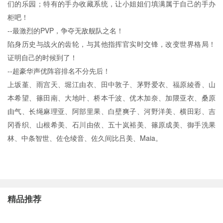
们的乐园；特有的手办收藏系统，让小姐姐们填满属于自己的手办
柜吧！
--最激烈的PVP，争夺无敌舰队之名！
陷身历史与战火的齿轮，与其他指挥官实时交锋，改变世界格局！
证明自己的时候到了！
--超豪华声优阵容排名不分先后！
上坂堇、雨宫天、堀江由衣、田中敦子、茅野爱衣、福原綾香、山
本希望、篠田南、大地叶、桥本千波、优木加奈、加隈亚衣、桑原
由气、长绳麻理亚、阿部里果、白壁爽子、河野洋美、横田彩、吉
冈香织、山根希美、石川由依、五十岚裕美、篠原成美、御手洗果
林、中条智世、佐仓绫音、佐久间比吕美、Maia。
精品推荐