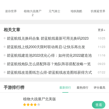
迷你世界
植物大战僵尸
元气骑士
地铁跑酷
饥饿鲨世界
2
相关文章
更多+
碧蓝航线兑换码合集 碧蓝航线最新可用兑换码2023
10/25
碧蓝航线上线2000天限时联动将启-让快乐再出发
11/23
碧蓝航线建造池2022优化心得：如何优化2022建造池
11/16
碧蓝航线炮队怎么搭配阵容？炮队阵容搭配攻略一览
09/23
碧蓝航线改造图纸怎么得-碧蓝航线改造图纸获得方式
07/22
手游排行榜
最新排行
最热排行
评分最高
植物大战僵尸北美版
查看