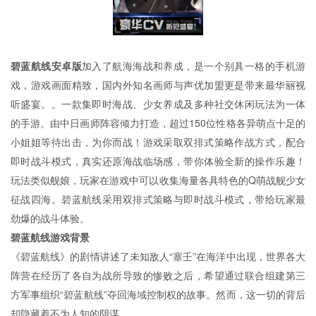
碧蓝航线安卓版
加入了航海海战和养成，是一个别具一格的手机游
戏，游戏画面精致，国内外知名画师与声优加盟更是带来最华丽视
听盛宴。。一款集即时海战、少女养成及多种社交休闲玩法为一体
的手游。由中日画师阵容倾力打造，超过150位性格各异萌点十足的
小姐姐等待出击，为你而战！游戏采取双排式策略作战方式，配合
即时战斗模式，真实还原海战临场感，带你体验全新的操作乐趣！
玩法类似舰娘，玩家在游戏中可以收集海量各具特色的Q萌战舰少女
征战四海。碧蓝航线采用双排式策略与即时战斗模式，带给玩家最
劲爆的战斗体验。
碧蓝航线游戏背景
《碧蓝航线》的剧情讲述了未知敌人“塞壬”在海洋中出现，世界各大
阵营在经历了各自为战所导致的惨败之后，希望通过联合组建第三
方军事组织“碧蓝航线”夺回海域控制权的故事。然而，这一切的背后
却隐藏着不为人知的阴谋。