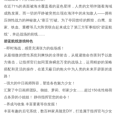
在近71%的表面被海水覆盖着的蓝色星球，人类的文明伴随着海域
成熟发展。而一切的平静被突然出现在海洋中的未知敌人——拥有
压倒性战力的神秘敌人“塞壬”打破。为了夺回曾经的辉煌，白鹰、皇
家、铁血、重樱等几大阵营联合起来成立了第三方军事组织“碧蓝航
线”，奔赴战场的前线……
碧蓝航线游戏特色
--即时海战，感受充满张力的临场感！
从最细微的惯性系统到爽快的全弹射击，从规避致命伤害到予以敌
方痛击，让指挥官们如同置身瞬息万变的战场上，运用精妙的策略
搭配和灵活的操作，在遮天蔽日的炮火中为人类的未来开辟新的道
路！
--强大的中日画师阵容，塑造各色魅力少女！
汇聚了中日画师团队。御姐、萝莉、邻家少女……超过150名性格萌
点各异的小姐姐！ 静待指挥官您的命令！
--养成与收集 丰富要素等你发掘！
丰富有趣的后宅系统，数百种家具随意DIY，打造属于指挥官与少女