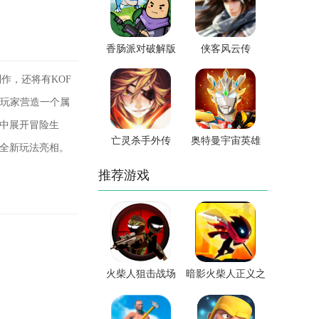
香肠派对破解版
侠客风云传
制作，还将有KOF
为玩家营造一个属
界中展开冒险生
亡灵杀手外传
奥特曼宇宙英雄
、全新玩法亮相。
推荐游戏
火柴人狙击战场
暗影火柴人正义之
战