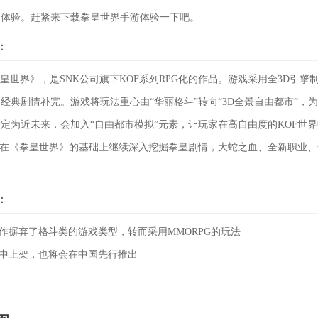
新体验。赶紧来下载拳皇世界手游体验一下吧。
：
《拳皇世界》，是SNK公司旗下KOF系列RPG化的作品。游戏采用全3D引擎
列经典剧情补完。游戏将玩法重心由“华丽格斗”转向“3D全景自由都市”，
设定为近未来，会加入“自由都市模拟”元素，让玩家在高自由度的KOF世
将在《拳皇世界》的基础上继续深入挖掘拳皇剧情，大蛇之血、全新职业
：
本作摒弃了格斗类的游戏类型，转而采用MMORPG的玩法
台中上架，也将会在中国先行推出