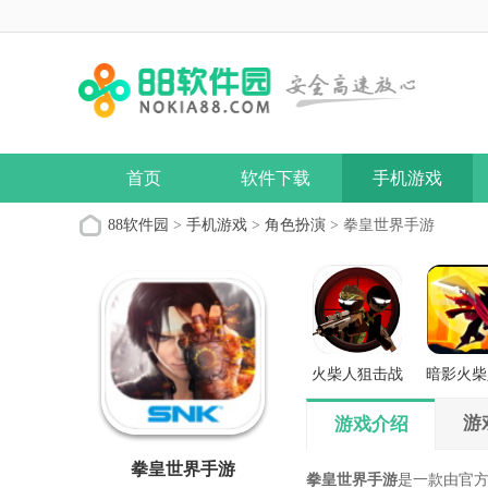
首页
软件下载
手机游戏
88软件园
>
手机游戏
>
角色扮演
> 拳皇世界手游
火柴人狙击战
暗影火柴
场
义之
游
游戏介绍
拳皇世界手游
拳皇世界手游
是一款由官