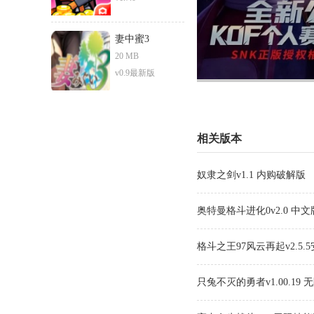
妻中蜜3
20 MB
v0.9最新版
相关版本
奴隶之剑v1.1 内购破解版
奥特曼格斗进化0v2.0 中文
格斗之王97风云再起v2.5.
只兔不灭的勇者v1.00.19