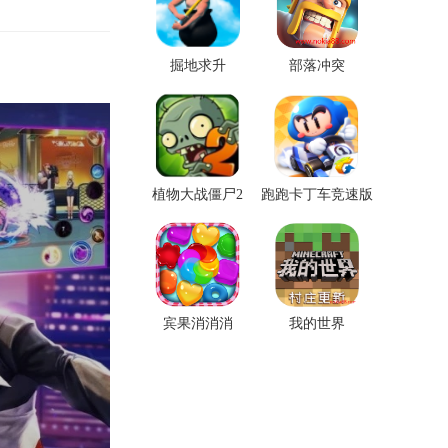
掘地求升
部落冲突
植物大战僵尸2
跑跑卡丁车竞速版
宾果消消消
我的世界