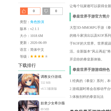
让每个玩家都可以获得全
0
0
拳皇世界手游官方简介
类型：
角色扮演
大型3D-MMORPG手游
版本：v2.1.1
的格斗家演出以及KOF系
大小：1018.6M
更新：2020-06-09
于KOF的大世界。世界观
语言：简体中文
活。全新版本“风云再起”
等级：
开启你的拳皇新体验。
下载排行
拳皇世界手游游戏特色
调教女仆游戏
1.经典的《拳皇》系列，
532 MB
v6.5.5最新版
2.游戏届时将会在移动平
3.体验别样的拳皇玩法
奴隶少女希尔薇
89 MB