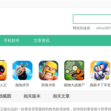
网游加速器
office200
手机软件
文章资讯
人正
掘地求升
部落冲突
植物大战僵尸
跑跑卡丁车竞
战
2
速版
戏截图
相关版本
相关文章
方正版出品的一款拳皇背景题材的角色扮演游戏，把传统的拳皇格斗世界