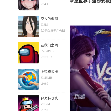
拳皇世界手游游戏截
v2.4.1
鸣人的假期
236M
5.0无白屏无广告版
在我们之间
355.78MB
v2023.3.1
上帝模拟器
33.56MB
v0.9.9
弹壳特攻队
220.7M
v1.7.0