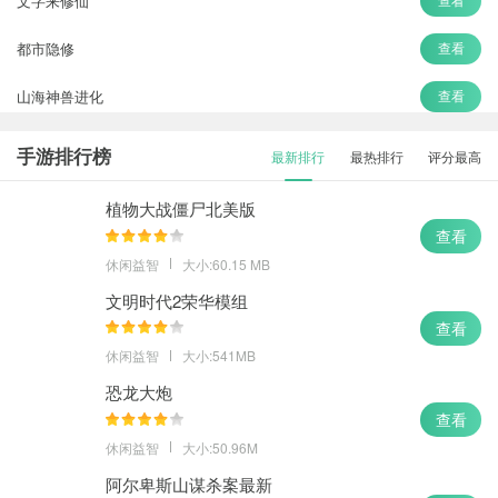
文字来修仙
都市隐修
查看
山海神兽进化
查看
神都降魔
查看
手游排行榜
最新排行
最热排行
评分最高
三生三世十里桃花白浅传
查看
植物大战僵尸北美版
查看
休闲益智
大小:60.15 MB
文明时代2荣华模组
查看
休闲益智
大小:541MB
恐龙大炮
查看
休闲益智
大小:50.96M
阿尔卑斯山谋杀案最新