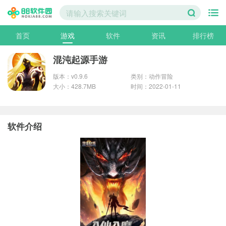
首页
游戏
软件
资讯
排行榜
混沌起源手游
版本：v0.9.6
类别：动作冒险
大小：428.7MB
时间：2022-01-11
软件介绍