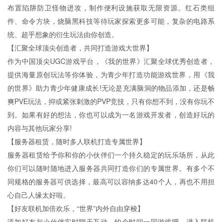
布置陷阱防卫怪物进攻，制作便利设施获取无限资源。红石类组
件、命令方块，烧脑黑科技等待玩家探索更多可能，复杂的电路系
统、超乎想象的衍生玩法由你创造。
【汇聚全球顶尖创造者，共同打造游戏大世界】
作为中国顶尖UGC游戏平台，《我的世界》汇聚全球优秀创造者，
提供海量原创玩法等你体验，为青少年打造功能游戏世界，用《我
的世界》助力青少年健康成长!无论是充满脑洞的物品添加，还是畅
爽PVE玩法，抑或紧张刺激的PVP竞技，只有你想不到，没有你玩不
到。如果有好的想法，你也可以成为一名游戏开发者，创造好玩的
内容与其他玩家分享!
【服务器租赁，随时多人联机打造专属世界】
服务器租赁给予你和你的小伙伴们一个持久稳定的玩乐场所，从此
你们可以随时随地进入服务器共同打造你们的专属世界。有多个不
同规格的服务器可供选择，最高可以容纳多达40个人，再也不用担
心自己人缘太好啦。
【好友联机加倍欢乐，“世界”内外自由穿梭】
添加好友与小伙伴实时聊天互动，约个时间一同游戏吧。进入联机