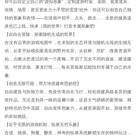
你可以自定义自己的“虚拟形象”，定制皮肤时装、面部、装束道具、
坐骑、场景，甚至更改大小手臂的宽度!此外，你还可以创造自己独
特的形象和表情——在游戏中招手、点头、跑步……全新的披风道
具也已上线，快来《我的世界》打造专属形象吧!
【自由去冒险，探索随机生成的世界】
在没有边界的游戏地图中，在未知的生态环境与随机出现的生物互
动，从零开始模拟最真实的野外生存。从砍树、挖矿、搜集资源开
始，点燃火把度过的第一个夜晚，开启了完全不同的旅途。建造建
筑、经营农场、屠龙打怪……每名冒险家总能找到专属于自己的乐
趣。
【创造无限可能，用方块搭建奇思妙想】
自由建造与拆除方块，免疫伤害自在飞行，轻松搭建风格各异的建
筑作品。无论是别具一格的温馨小家，还是大气磅礴的紫禁城、精
妙绝伦的空中花园，自由发挥想象力，从建造家园开始，迎接世界
的未知挑战。
【近乎无限的游戏机制，拓展无穷乐趣】
合成、烧炼、附魔、酿造，神奇的拓展系统解锁生存的独特玩法，