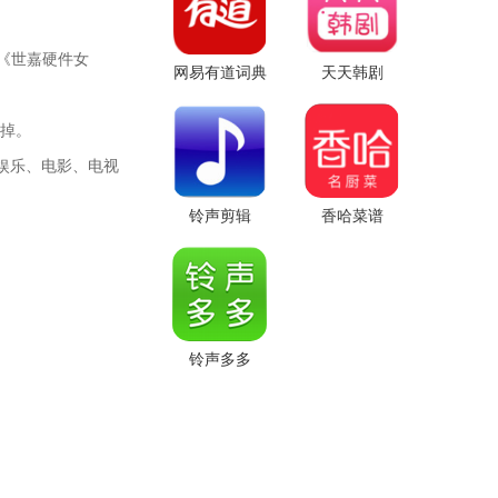
》《世嘉硬件女
网易有道词典
天天韩剧
划掉。
娱乐、电影、电视
铃声剪辑
香哈菜谱
铃声多多