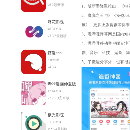
v6.2最新版
1、版新番隆重推出，《电器街
2、魔弹之王与》《怪盗J
麻花影视
孩》...更多正版番剧等你
40.31MB
3、哩哔哩弹幕网是国内知名的
v3.3.6最新版
4、哩哔哩移动客户端专注
剧、音乐、科技、鬼畜、
虾漫app
6.89MB
5、了搬运分享外，也有很
v4.3.4
哔咔漫画仲夏版
12.84MB
v2.2.2.3安卓版
极光影院
31.36MB
V2.5.4最新版