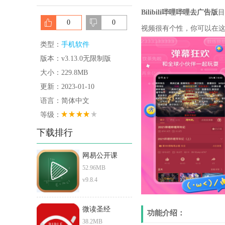
Bilibili哔哩哔哩去广告版
目
0
0
视频很有个性，你可以在
类型：
手机软件
版本：v3.13.0无限制版
大小：229.8MB
更新：2023-01-10
语言：简体中文
等级：
下载排行
网易公开课
52.96MB
v9.8.4
微读圣经
功能介绍：
38.2MB