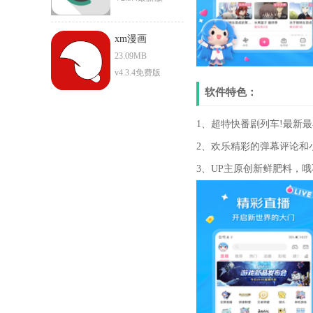
xm漫画
23.09MB
v4.3.4免费版
软件特色：
1、超特快番剧列车!最新
2、欢乐精彩的弹幕评论和
3、UP主原创新鲜肥料，