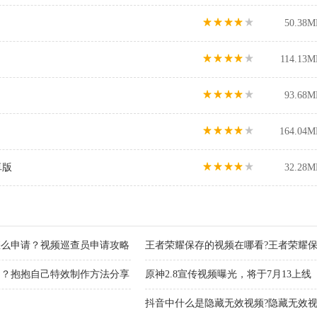
50.38M
114.13M
93.68M
164.04M
卓版
32.28M
怎么申请？视频巡查员申请攻略
王者荣耀保存的视频在哪看?王者荣耀
法
拍？抱抱自己特效制作方法分享
原神2.8宣传视频曝光，将于7月13上线
抖音中什么是隐藏无效视频?隐藏无效视