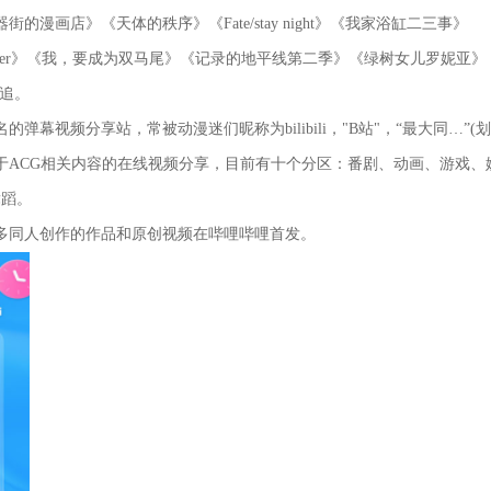
的漫画店》《天体的秩序》《Fate/stay night》《我家浴缸二三事》
oker》《我，要成为双马尾》《记录的地平线第二季》《绿树女儿罗妮亚
来追。
弹幕视频分享站，常被动漫迷们昵称为bilibili，"B站"，“最大同…”(
于ACG相关内容的在线视频分享，目前有十个分区：番剧、动画、游戏、
舞蹈。
多同人创作的作品和原创视频在哔哩哔哩首发。