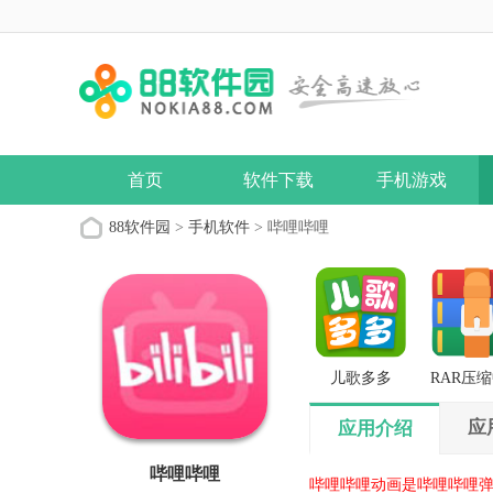
首页
软件下载
手机游戏
88软件园
>
手机软件
> 哔哩哔哩
儿歌多多
RAR压
版
应
应用介绍
哔哩哔哩
哔哩哔哩动画是哔哩哔哩弹幕网(b