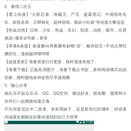
2、最强二次元
【爱上动漫】“火影忍者、海贼王、尸兄、盗墓笔记、中国惊奇先
生、妖怪名单、王牌御史、超神游戏、狐妖小红娘”等动漫大餐连连
【热血治愈】日韩，少女，热血，玄幻，耽美，治愈，都市…任君
挑选~通杀全年龄，更有
【弹幕&条漫】条漫酱vs弹幕菌奇妙物“语”，畅所欲言~手动点赞吐
槽挖坑，漫画版哔哩哔哩
【超速更新】海量资源日日更新，铁杆漫迷有福了
【海量下载】正版高清图片，海量下载云书架，多种阅读模式自由
切换，随时随地各种姿势尽享漫画菌
3、随心分享
独乐乐不如众乐乐、QQ、QQ空间、微信好友、朋友圈、微博和小
伙伴们一起燃烧动漫之魂
不论你是逗比中二患者、呆呆萌妹子，还是新世纪好骚年，抑或者
内涵腐女都能在好看动漫找到自己大世界