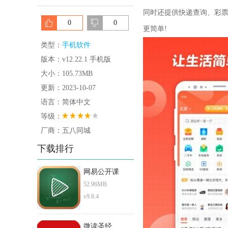
同时还提供快递查询、彩
0
0
更简单!
类型：
手机软件
版本：v12.22.1 手机版
大小：105.73MB
更新：2023-10-07
语言：简体中文
等级：
厂商：五八同城
下载排行
网易公开课
52.96MB
v9.8.4
微读圣经