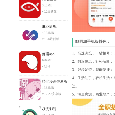
38.2MB
v6.2最新版
麻花影视
40.31MB
v3.3.6最新版
58同城手机版特色：
1、高速浏览，一键拨号： 
虾漫app
6.89MB
2、附近信息，轻松获取：
v4.3.4
3、记录足迹，智能便捷：
4、生活助手，轻松生活：
哔咔漫画仲夏版
边。
12.84MB
v2.2.2.3安卓版
5、海量房源，商业地产：
极光影院