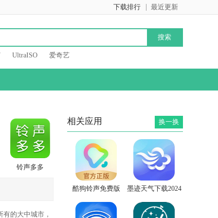
下载排行
最近更新
7
UltraISO
爱奇艺
相关应用
换一换
铃声多多
酷狗铃声免费版
墨迹天气下载2024
年最新版
所有的大中城市，