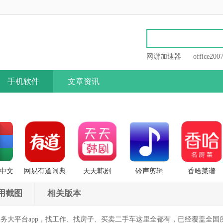
网游加速器
office200
手机软件
文章资讯
缩中文
网易有道词典
天天韩剧
铃声剪辑
香哈菜谱
用截图
相关版本
务大平台app，找工作、找房子、买卖二手车这里全都有，已经覆盖全国