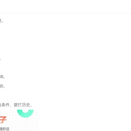
达。
。
查询。
懂你。
筛选条件、拨打历史。