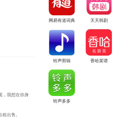
网易有道词典
天天韩剧
铃声剪辑
香哈菜谱
。
现，我想在你身
铃声多多
出租出售。