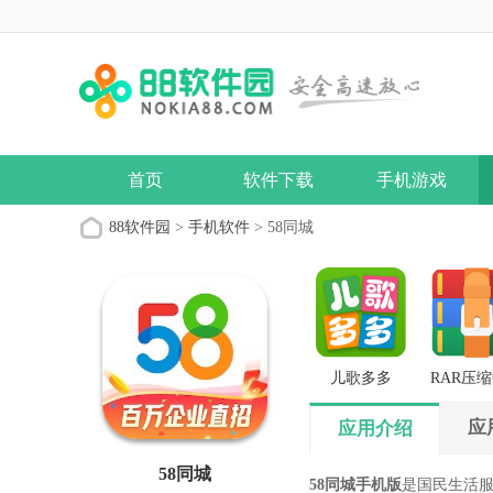
首页
软件下载
手机游戏
88软件园
>
手机软件
> 58同城
儿歌多多
RAR压
版
应
应用介绍
58同城
58同城手机版
是国民生活服