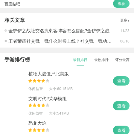
百度贴吧
查看
新浪微博
查看
相关文章
更多+
乐乎LOFTER
查看
金铲铲之战社交名流刺客阵容怎么搭配?金铲铲之战社交名流刺客阵容攻略
11/23
王者荣耀社交戳一戳什么时候上线？社交戳一戳功能上线时间预测与玩法分享
06/16
手游排行榜
最新排行
最热排行
评分最高
植物大战僵尸北美版
查看
休闲益智
大小:60.15 MB
文明时代2荣华模组
查看
休闲益智
大小:541MB
恐龙大炮
查看