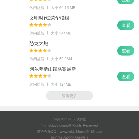
休闲益智
大小:60.15 MB
文明时代2荣华模组
查看
休闲益智
大小:541MB
恐龙大炮
查看
休闲益智
大小:50.96M
阿尔卑斯山谋杀案最新
查看
休闲益智
大小:124MB
查看更多
Copyright © 88软件园
(m.nokia88.com).All Rights Reserved
商务合作QQ：wwwnokia88com@163.com
琼ICP备2022008384号-1